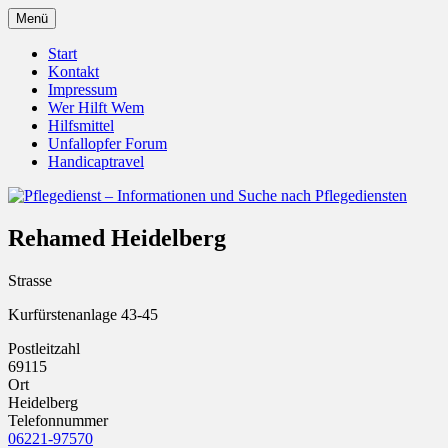
Zum
Menü
Inhalt
Pflegedienst.de ist ein Angebot vom
Pflegedienst – Informationen
springen
Start
Unfallopfer – Hilfswerk
Kontakt
und Suche nach Pflegediensten
Impressum
Wer Hilft Wem
Hilfsmittel
Unfallopfer Forum
Handicaptravel
Rehamed Heidelberg
Strasse
Kurfürstenanlage 43-45
Postleitzahl
69115
Ort
Heidelberg
Telefonnummer
06221-97570