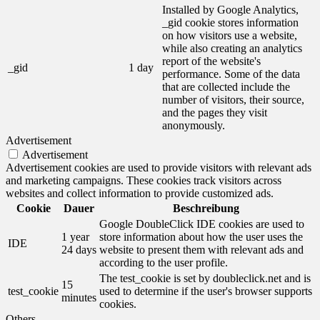
Installed by Google Analytics,
_gid cookie stores information
on how visitors use a website,
while also creating an analytics
report of the website's
_gid
1 day
performance. Some of the data
that are collected include the
number of visitors, their source,
and the pages they visit
anonymously.
Advertisement
Advertisement
Advertisement cookies are used to provide visitors with relevant ads
and marketing campaigns. These cookies track visitors across
websites and collect information to provide customized ads.
Cookie
Dauer
Beschreibung
Google DoubleClick IDE cookies are used to
1 year
store information about how the user uses the
IDE
24 days
website to present them with relevant ads and
according to the user profile.
The test_cookie is set by doubleclick.net and is
15
test_cookie
used to determine if the user's browser supports
minutes
cookies.
Others