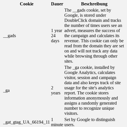
Cookie
Dauer
Beschreibung
The __gads cookie, set by
Google, is stored under
DoubleClick domain and tracks
the number of times users see an
1 year
advert, measures the success of
__gads
24
the campaign and calculates its
days
revenue. This cookie can only be
read from the domain they are set
on and will not track any data
while browsing through other
sites.
The _ga cookie, installed by
Google Analytics, calculates
visitor, session and campaign
data and also keeps track of site
2
usage for the site's analytics
_ga
years
report. The cookie stores
information anonymously and
assigns a randomly generated
number to recognize unique
visitors.
1
Set by Google to distinguish
_gat_gtag_UA_66194_11
minute
users.