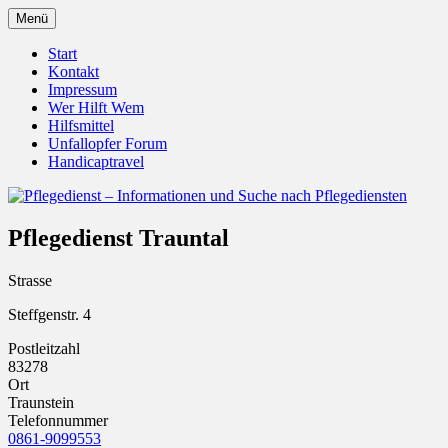
Zum
Menü
Inhalt
Pflegedienst.de ist ein Angebot vom
Pflegedienst – Informationen
springen
Start
Unfallopfer – Hilfswerk
Kontakt
und Suche nach Pflegediensten
Impressum
Wer Hilft Wem
Hilfsmittel
Unfallopfer Forum
Handicaptravel
Pflegedienst Trauntal
Strasse
Steffgenstr. 4
Postleitzahl
83278
Ort
Traunstein
Telefonnummer
0861-9099553