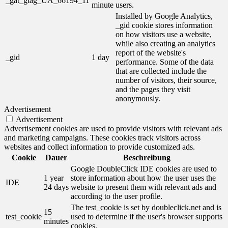
_gat_gtag_UA_66194_11
minute
users.
Installed by Google Analytics,
_gid cookie stores information
on how visitors use a website,
while also creating an analytics
report of the website's
_gid
1 day
performance. Some of the data
that are collected include the
number of visitors, their source,
and the pages they visit
anonymously.
Advertisement
Advertisement
Advertisement cookies are used to provide visitors with relevant ads
and marketing campaigns. These cookies track visitors across
websites and collect information to provide customized ads.
Cookie
Dauer
Beschreibung
Google DoubleClick IDE cookies are used to
1 year
store information about how the user uses the
IDE
24 days
website to present them with relevant ads and
according to the user profile.
The test_cookie is set by doubleclick.net and is
15
test_cookie
used to determine if the user's browser supports
minutes
cookies.