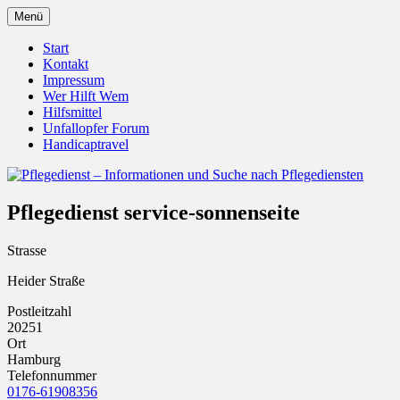
Zum
Menü
Inhalt
Pflegedienst.de ist ein Angebot vom
Pflegedienst – Informationen
springen
Start
Unfallopfer – Hilfswerk
Kontakt
und Suche nach Pflegediensten
Impressum
Wer Hilft Wem
Hilfsmittel
Unfallopfer Forum
Handicaptravel
Pflegedienst service-sonnenseite
Strasse
Heider Straße
Postleitzahl
20251
Ort
Hamburg
Telefonnummer
0176-61908356