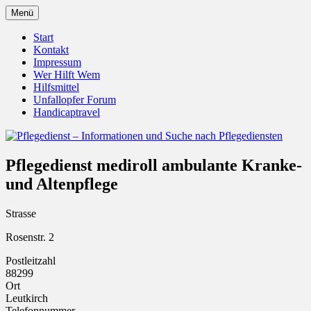
Zum
Menü
Inhalt
Pflegedienst.de ist ein Angebot vom
Pflegedienst – Informationen
springen
Start
Unfallopfer – Hilfswerk
Kontakt
und Suche nach Pflegediensten
Impressum
Wer Hilft Wem
Hilfsmittel
Unfallopfer Forum
Handicaptravel
Pflegedienst mediroll ambulante Kranke-
und Altenpflege
Strasse
Rosenstr. 2
Postleitzahl
88299
Ort
Leutkirch
Telefonnummer