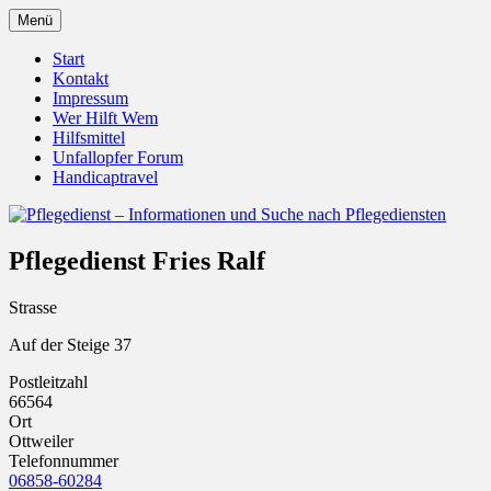
Zum
Menü
Inhalt
Pflegedienst.de ist ein Angebot vom
Pflegedienst – Informationen
springen
Start
Unfallopfer – Hilfswerk
Kontakt
und Suche nach Pflegediensten
Impressum
Wer Hilft Wem
Hilfsmittel
Unfallopfer Forum
Handicaptravel
Pflegedienst Fries Ralf
Strasse
Auf der Steige 37
Postleitzahl
66564
Ort
Ottweiler
Telefonnummer
06858-60284