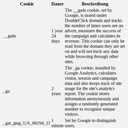
Cookie
Dauer
Beschreibung
The __gads cookie, set by
Google, is stored under
DoubleClick domain and tracks
the number of times users see an
1 year
advert, measures the success of
__gads
24
the campaign and calculates its
days
revenue. This cookie can only be
read from the domain they are set
on and will not track any data
while browsing through other
sites.
The _ga cookie, installed by
Google Analytics, calculates
visitor, session and campaign
data and also keeps track of site
2
usage for the site's analytics
_ga
years
report. The cookie stores
information anonymously and
assigns a randomly generated
number to recognize unique
visitors.
1
Set by Google to distinguish
_gat_gtag_UA_66194_11
minute
users.