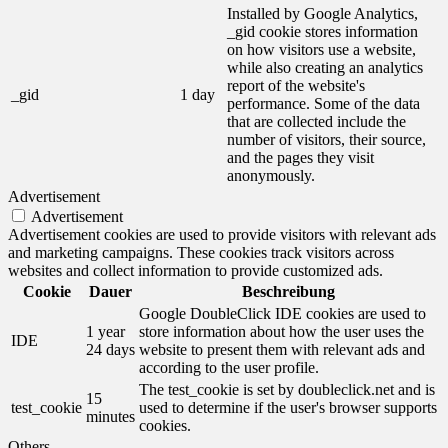
Installed by Google Analytics,
_gid cookie stores information
on how visitors use a website,
while also creating an analytics
report of the website's
_gid
1 day
performance. Some of the data
that are collected include the
number of visitors, their source,
and the pages they visit
anonymously.
Advertisement
Advertisement
Advertisement cookies are used to provide visitors with relevant ads
and marketing campaigns. These cookies track visitors across
websites and collect information to provide customized ads.
Cookie
Dauer
Beschreibung
Google DoubleClick IDE cookies are used to
1 year
store information about how the user uses the
IDE
24 days
website to present them with relevant ads and
according to the user profile.
The test_cookie is set by doubleclick.net and is
15
test_cookie
used to determine if the user's browser supports
minutes
cookies.
Others