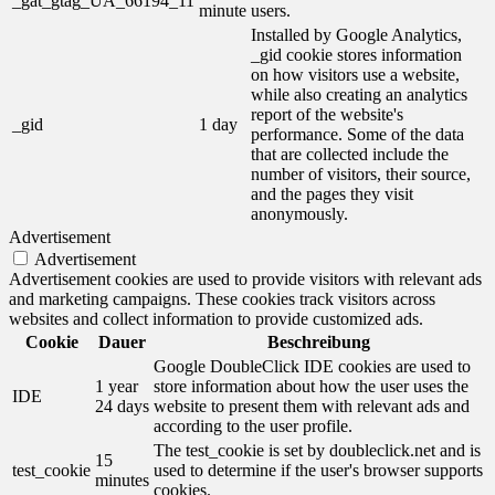
_gat_gtag_UA_66194_11
minute
users.
Installed by Google Analytics,
_gid cookie stores information
on how visitors use a website,
while also creating an analytics
report of the website's
_gid
1 day
performance. Some of the data
that are collected include the
number of visitors, their source,
and the pages they visit
anonymously.
Advertisement
Advertisement
Advertisement cookies are used to provide visitors with relevant ads
and marketing campaigns. These cookies track visitors across
websites and collect information to provide customized ads.
Cookie
Dauer
Beschreibung
Google DoubleClick IDE cookies are used to
1 year
store information about how the user uses the
IDE
24 days
website to present them with relevant ads and
according to the user profile.
The test_cookie is set by doubleclick.net and is
15
test_cookie
used to determine if the user's browser supports
minutes
cookies.