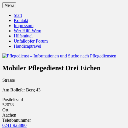
Zum
Menü
Inhalt
Pflegedienst.de ist ein Angebot vom
Pflegedienst – Informationen
springen
Start
Unfallopfer – Hilfswerk
Kontakt
und Suche nach Pflegediensten
Impressum
Wer Hilft Wem
Hilfsmittel
Unfallopfer Forum
Handicaptravel
Mobiler Pflegedienst Drei Eichen
Strasse
Am Rollefer Berg 43
Postleitzahl
52078
Ort
Aachen
Telefonnummer
0241-928880