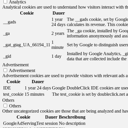
Analytics
Analytical cookies are used to understand how visitors interact with th
Cookie
Dauer
1 year
The __gads cookie, set by Google,
__gads
24 days
calculates its revenue. This cooki
The _ga cookie, installed by Googl
_ga
2 years
information anonymously and assi
1
_gat_gtag_UA_66194_11
Set by Google to distinguish users
minute
Installed by Google Analytics, _gi
_gid
1 day
data that are collected include th
Advertisement
Advertisement
Advertisement cookies are used to provide visitors with relevant ads 
Cookie
Dauer
IDE
1 year 24 days
Google DoubleClick IDE cookies are used t
test_cookie
15 minutes
The test_cookie is set by doubleclick.net a
Others
Others
Other uncategorized cookies are those that are being analyzed and have
Cookie
Dauer
Beschreibung
GoogleAdServingTest
session
No description