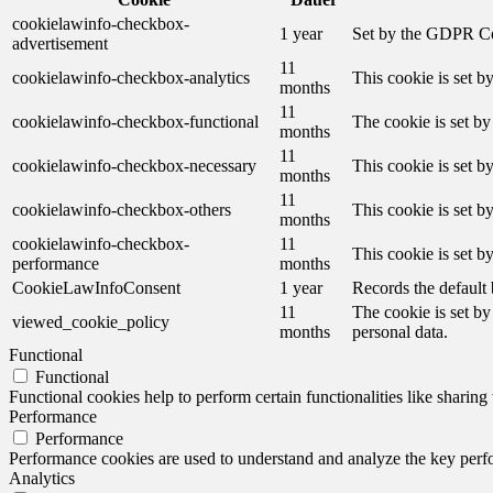
cookielawinfo-checkbox-
1 year
Set by the GDPR Cook
advertisement
11
cookielawinfo-checkbox-analytics
This cookie is set b
months
11
cookielawinfo-checkbox-functional
The cookie is set by
months
11
cookielawinfo-checkbox-necessary
This cookie is set b
months
11
cookielawinfo-checkbox-others
This cookie is set b
months
cookielawinfo-checkbox-
11
This cookie is set 
performance
months
CookieLawInfoConsent
1 year
Records the default 
11
The cookie is set by
viewed_cookie_policy
months
personal data.
Functional
Functional
Functional cookies help to perform certain functionalities like sharing 
Performance
Performance
Performance cookies are used to understand and analyze the key perfor
Analytics