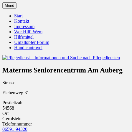
Zum
Menü
Inhalt
Pflegedienst.de ist ein Angebot vom Unfall
Pflegedienst – Informationen u
springen
Start
Kontakt
Impressum
Wer Hilft Wem
Hilfsmittel
Unfallopfer Forum
Handicaptravel
Maternus Seniorencentrum Am Auberg
Strasse
Eichenweg 31
Postleitzahl
54568
Ort
Gerolstein
Telefonnummer
06591-94320