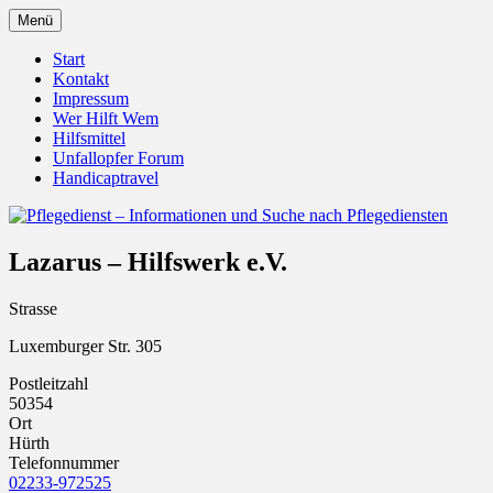
Zum
Menü
Inhalt
Pflegedienst.de ist ein Angebot vom
Pflegedienst – Informationen
springen
Start
Unfallopfer – Hilfswerk
Kontakt
und Suche nach Pflegediensten
Impressum
Wer Hilft Wem
Hilfsmittel
Unfallopfer Forum
Handicaptravel
Lazarus – Hilfswerk e.V.
Strasse
Luxemburger Str. 305
Postleitzahl
50354
Ort
Hürth
Telefonnummer
02233-972525