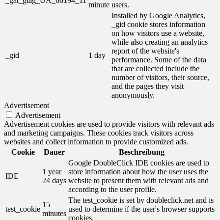
_gat_gtag_UA_66194_11
minute
users.
Installed by Google Analytics,
_gid cookie stores information
on how visitors use a website,
while also creating an analytics
report of the website's
_gid
1 day
performance. Some of the data
that are collected include the
number of visitors, their source,
and the pages they visit
anonymously.
Advertisement
Advertisement
Advertisement cookies are used to provide visitors with relevant ads
and marketing campaigns. These cookies track visitors across
websites and collect information to provide customized ads.
Cookie
Dauer
Beschreibung
Google DoubleClick IDE cookies are used to
1 year
store information about how the user uses the
IDE
24 days
website to present them with relevant ads and
according to the user profile.
The test_cookie is set by doubleclick.net and is
15
test_cookie
used to determine if the user's browser supports
minutes
cookies.