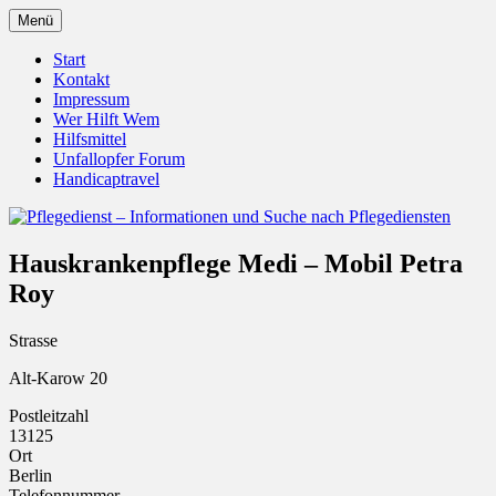
Zum
Menü
Inhalt
Pflegedienst.de ist ein Angebot vom
Pflegedienst – Informationen
springen
Start
Unfallopfer – Hilfswerk
Kontakt
und Suche nach Pflegediensten
Impressum
Wer Hilft Wem
Hilfsmittel
Unfallopfer Forum
Handicaptravel
Hauskrankenpflege Medi – Mobil Petra
Roy
Strasse
Alt-Karow 20
Postleitzahl
13125
Ort
Berlin
Telefonnummer