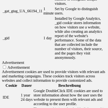
visitors.
1
Set by Google to distinguish
_gat_gtag_UA_66194_11
minute
users.
Installed by Google Analytics,
_gid cookie stores information
on how visitors use a website,
while also creating an analytics
report of the website's
_gid
1 day
performance. Some of the data
that are collected include the
number of visitors, their source,
and the pages they visit
anonymously.
Advertisement
Advertisement
Advertisement cookies are used to provide visitors with relevant ads
and marketing campaigns. These cookies track visitors across
websites and collect information to provide customized ads.
Cookie
Dauer
Beschreibung
Google DoubleClick IDE cookies are used to
1 year
store information about how the user uses the
IDE
24 days
website to present them with relevant ads and
according to the user profile.