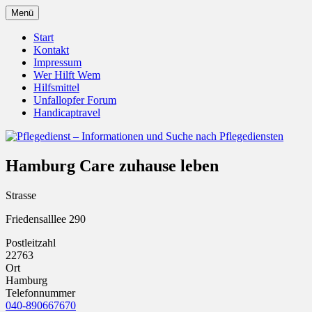
Zum
Menü
Inhalt
Pflegedienst.de ist ein Angebot vom
Pflegedienst – Informationen
springen
Start
Unfallopfer – Hilfswerk
Kontakt
und Suche nach Pflegediensten
Impressum
Wer Hilft Wem
Hilfsmittel
Unfallopfer Forum
Handicaptravel
Hamburg Care zuhause leben
Strasse
Friedensalllee 290
Postleitzahl
22763
Ort
Hamburg
Telefonnummer
040-890667670