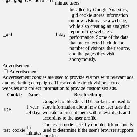
_gat_gtag_UA_66194_11
minute
users.
Installed by Google Analytics,
_gid cookie stores information
on how visitors use a website,
while also creating an analytics
report of the website's
_gid
1 day
performance. Some of the data
that are collected include the
number of visitors, their source,
and the pages they visit
anonymously.
Advertisement
Advertisement
Advertisement cookies are used to provide visitors with relevant ads
and marketing campaigns. These cookies track visitors across
websites and collect information to provide customized ads.
Cookie
Dauer
Beschreibung
Google DoubleClick IDE cookies are used to
1 year
store information about how the user uses the
IDE
24 days
website to present them with relevant ads and
according to the user profile.
The test_cookie is set by doubleclick.net and is
15
test_cookie
used to determine if the user's browser supports
minutes
cookies.