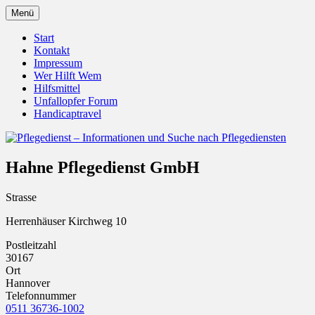
Zum
Menü
Inhalt
Pflegedienst.de ist ein Angebot vom
Pflegedienst – Informationen
springen
Start
Unfallopfer – Hilfswerk
Kontakt
und Suche nach Pflegediensten
Impressum
Wer Hilft Wem
Hilfsmittel
Unfallopfer Forum
Handicaptravel
Hahne Pflegedienst GmbH
Strasse
Herrenhäuser Kirchweg 10
Postleitzahl
30167
Ort
Hannover
Telefonnummer
0511 36736-1002