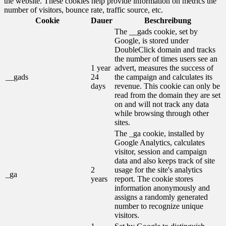
the website. These cookies help provide information on metrics the
number of visitors, bounce rate, traffic source, etc.
Cookie
Dauer
Beschreibung
The __gads cookie, set by
Google, is stored under
DoubleClick domain and tracks
the number of times users see an
1 year
advert, measures the success of
__gads
24
the campaign and calculates its
days
revenue. This cookie can only be
read from the domain they are set
on and will not track any data
while browsing through other
sites.
The _ga cookie, installed by
Google Analytics, calculates
visitor, session and campaign
data and also keeps track of site
2
usage for the site's analytics
_ga
years
report. The cookie stores
information anonymously and
assigns a randomly generated
number to recognize unique
visitors.