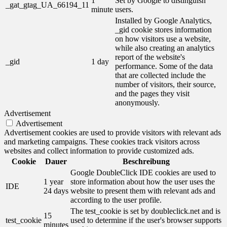
1
Set by Google to distinguish
_gat_gtag_UA_66194_11
minute
users.
Installed by Google Analytics,
_gid cookie stores information
on how visitors use a website,
while also creating an analytics
report of the website's
_gid
1 day
performance. Some of the data
that are collected include the
number of visitors, their source,
and the pages they visit
anonymously.
Advertisement
Advertisement
Advertisement cookies are used to provide visitors with relevant ads
and marketing campaigns. These cookies track visitors across
websites and collect information to provide customized ads.
Cookie
Dauer
Beschreibung
Google DoubleClick IDE cookies are used to
1 year
store information about how the user uses the
IDE
24 days
website to present them with relevant ads and
according to the user profile.
The test_cookie is set by doubleclick.net and is
15
test_cookie
used to determine if the user's browser supports
minutes