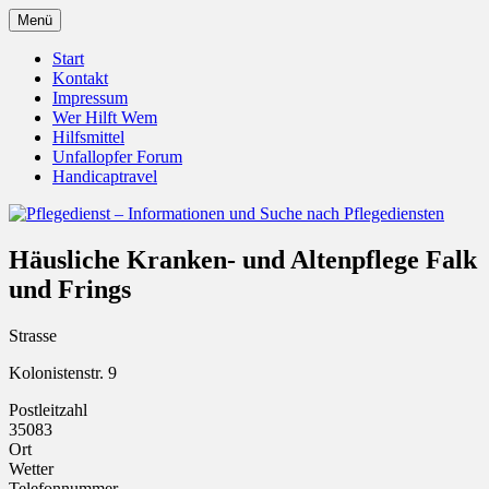
Zum
Menü
Inhalt
Pflegedienst.de ist ein Angebot vom
Pflegedienst – Informationen
springen
Start
Unfallopfer – Hilfswerk
Kontakt
und Suche nach Pflegediensten
Impressum
Wer Hilft Wem
Hilfsmittel
Unfallopfer Forum
Handicaptravel
Häusliche Kranken- und Altenpflege Falk
und Frings
Strasse
Kolonistenstr. 9
Postleitzahl
35083
Ort
Wetter
Telefonnummer