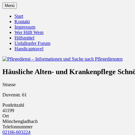
Zum
Menü
Inhalt
Pflegedienst.de ist ein Angebot vom Unfall
Pflegedienst – Informationen u
springen
Start
Kontakt
Impressum
Wer Hilft Wem
Hilfsmittel
Unfallopfer Forum
Handicaptravel
Häusliche Alten- und Krankenpflege Sch
Strasse
Duvenstr. 61
Postleitzahl
41199
Ort
Mönchengladbach
Telefonnummer
02166-603224