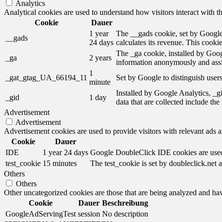
Analytics
Analytical cookies are used to understand how visitors interact with th
Cookie
Dauer
1 year
The __gads cookie, set by Google,
__gads
24 days
calculates its revenue. This cooki
The _ga cookie, installed by Googl
_ga
2 years
information anonymously and assi
1
_gat_gtag_UA_66194_11
Set by Google to distinguish users
minute
Installed by Google Analytics, _gi
_gid
1 day
data that are collected include th
Advertisement
Advertisement
Advertisement cookies are used to provide visitors with relevant ads 
Cookie
Dauer
IDE
1 year 24 days
Google DoubleClick IDE cookies are used t
test_cookie
15 minutes
The test_cookie is set by doubleclick.net a
Others
Others
Other uncategorized cookies are those that are being analyzed and have
Cookie
Dauer
Beschreibung
GoogleAdServingTest
session
No description