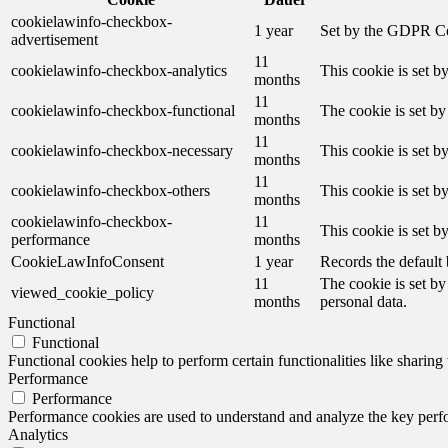
cookielawinfo-checkbox-
1 year
Set by the GDPR Cook
advertisement
11
cookielawinfo-checkbox-analytics
This cookie is set b
months
11
cookielawinfo-checkbox-functional
The cookie is set by
months
11
cookielawinfo-checkbox-necessary
This cookie is set b
months
11
cookielawinfo-checkbox-others
This cookie is set b
months
cookielawinfo-checkbox-
11
This cookie is set 
performance
months
CookieLawInfoConsent
1 year
Records the default 
11
The cookie is set by
viewed_cookie_policy
months
personal data.
Functional
Functional
Functional cookies help to perform certain functionalities like sharing 
Performance
Performance
Performance cookies are used to understand and analyze the key perfor
Analytics