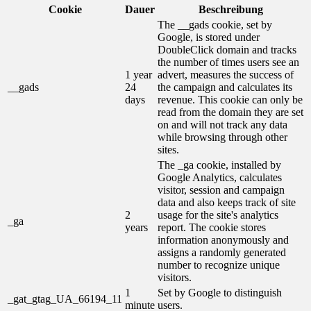
Cookie
Dauer
Beschreibung
The __gads cookie, set by
Google, is stored under
DoubleClick domain and tracks
the number of times users see an
1 year
advert, measures the success of
__gads
24
the campaign and calculates its
days
revenue. This cookie can only be
read from the domain they are set
on and will not track any data
while browsing through other
sites.
The _ga cookie, installed by
Google Analytics, calculates
visitor, session and campaign
data and also keeps track of site
2
usage for the site's analytics
_ga
years
report. The cookie stores
information anonymously and
assigns a randomly generated
number to recognize unique
visitors.
1
Set by Google to distinguish
_gat_gtag_UA_66194_11
minute
users.