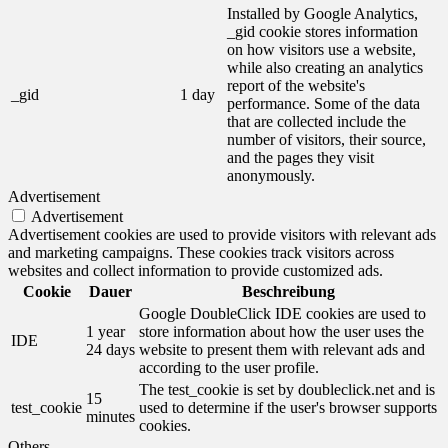
Installed by Google Analytics,
_gid cookie stores information
on how visitors use a website,
while also creating an analytics
report of the website's
_gid
1 day
performance. Some of the data
that are collected include the
number of visitors, their source,
and the pages they visit
anonymously.
Advertisement
Advertisement
Advertisement cookies are used to provide visitors with relevant ads
and marketing campaigns. These cookies track visitors across
websites and collect information to provide customized ads.
Cookie
Dauer
Beschreibung
Google DoubleClick IDE cookies are used to
1 year
store information about how the user uses the
IDE
24 days
website to present them with relevant ads and
according to the user profile.
The test_cookie is set by doubleclick.net and is
15
test_cookie
used to determine if the user's browser supports
minutes
cookies.
Others