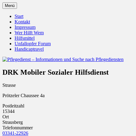
Zum
Menü
Inhalt
Pflegedienst.de ist ein Angebot vom
Pflegedienst – Informationen
springen
Start
Unfallopfer – Hilfswerk
Kontakt
und Suche nach Pflegediensten
Impressum
Wer Hilft Wem
Hilfsmittel
Unfallopfer Forum
Handicaptravel
DRK Mobiler Sozialer Hilfsdienst
Strasse
Prötzeler Chaussee 4a
Postleitzahl
15344
Ort
Strausberg
Telefonnummer
03341-22926