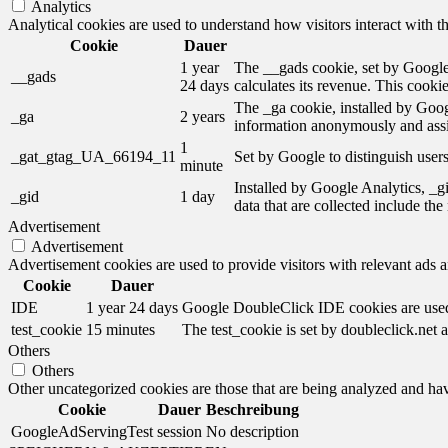
Analytics
Analytical cookies are used to understand how visitors interact with th
Cookie
Dauer
1 year
The __gads cookie, set by Google,
__gads
24 days
calculates its revenue. This cooki
The _ga cookie, installed by Googl
_ga
2 years
information anonymously and assi
1
_gat_gtag_UA_66194_11
Set by Google to distinguish users
minute
Installed by Google Analytics, _gi
_gid
1 day
data that are collected include th
Advertisement
Advertisement
Advertisement cookies are used to provide visitors with relevant ads 
Cookie
Dauer
IDE
1 year 24 days
Google DoubleClick IDE cookies are used t
test_cookie
15 minutes
The test_cookie is set by doubleclick.net a
Others
Others
Other uncategorized cookies are those that are being analyzed and have
Cookie
Dauer
Beschreibung
GoogleAdServingTest
session
No description