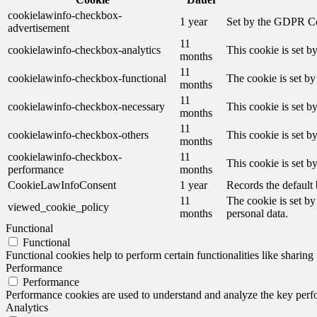
cookielawinfo-checkbox-
1 year
Set by the GDPR Cook
advertisement
11
cookielawinfo-checkbox-analytics
This cookie is set b
months
11
cookielawinfo-checkbox-functional
The cookie is set by
months
11
cookielawinfo-checkbox-necessary
This cookie is set b
months
11
cookielawinfo-checkbox-others
This cookie is set b
months
cookielawinfo-checkbox-
11
This cookie is set 
performance
months
CookieLawInfoConsent
1 year
Records the default 
11
The cookie is set by
viewed_cookie_policy
months
personal data.
Functional
Functional
Functional cookies help to perform certain functionalities like sharing 
Performance
Performance
Performance cookies are used to understand and analyze the key perfor
Analytics