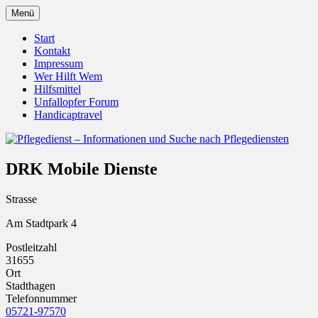
Zum
Menü
Inhalt
Pflegedienst.de ist ein Angebot vom Unfall
Pflegedienst – Informationen u
springen
Start
Kontakt
Impressum
Wer Hilft Wem
Hilfsmittel
Unfallopfer Forum
Handicaptravel
DRK Mobile Dienste
Strasse
Am Stadtpark 4
Postleitzahl
31655
Ort
Stadthagen
Telefonnummer
05721-97570