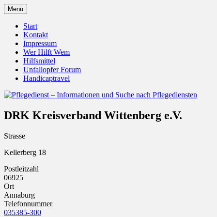
Zum
Menü
Inhalt
Pflegedienst.de ist ein Angebot vom
Pflegedienst – Informationen
springen
Start
Unfallopfer – Hilfswerk
Kontakt
und Suche nach Pflegediensten
Impressum
Wer Hilft Wem
Hilfsmittel
Unfallopfer Forum
Handicaptravel
DRK Kreisverband Wittenberg e.V.
Strasse
Kellerberg 18
Postleitzahl
06925
Ort
Annaburg
Telefonnummer
035385-300