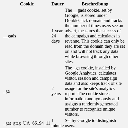
Cookie
Dauer
Beschreibung
The __gads cookie, set by
Google, is stored under
DoubleClick domain and tracks
the number of times users see an
1 year
advert, measures the success of
__gads
24
the campaign and calculates its
days
revenue. This cookie can only be
read from the domain they are set
on and will not track any data
while browsing through other
sites.
The _ga cookie, installed by
Google Analytics, calculates
visitor, session and campaign
data and also keeps track of site
2
usage for the site's analytics
_ga
years
report. The cookie stores
information anonymously and
assigns a randomly generated
number to recognize unique
visitors.
1
Set by Google to distinguish
_gat_gtag_UA_66194_11
minute
users.