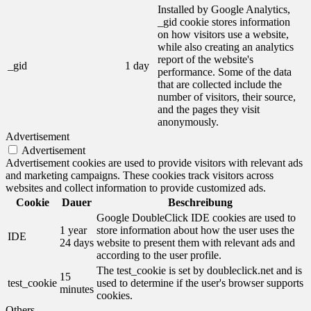
Installed by Google Analytics,
_gid cookie stores information
on how visitors use a website,
while also creating an analytics
report of the website's
_gid
1 day
performance. Some of the data
that are collected include the
number of visitors, their source,
and the pages they visit
anonymously.
Advertisement
Advertisement
Advertisement cookies are used to provide visitors with relevant ads
and marketing campaigns. These cookies track visitors across
websites and collect information to provide customized ads.
Cookie
Dauer
Beschreibung
Google DoubleClick IDE cookies are used to
1 year
store information about how the user uses the
IDE
24 days
website to present them with relevant ads and
according to the user profile.
The test_cookie is set by doubleclick.net and is
15
test_cookie
used to determine if the user's browser supports
minutes
cookies.
Others