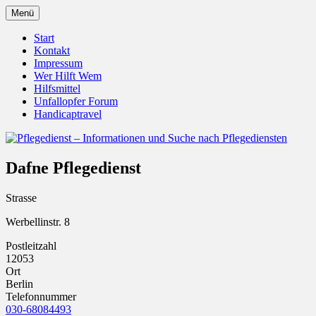
Zum
Menü
Inhalt
Pflegedienst.de ist ein Angebot vom
Pflegedienst – Informationen
springen
Start
Unfallopfer – Hilfswerk
Kontakt
und Suche nach Pflegediensten
Impressum
Wer Hilft Wem
Hilfsmittel
Unfallopfer Forum
Handicaptravel
Dafne Pflegedienst
Strasse
Werbellinstr. 8
Postleitzahl
12053
Ort
Berlin
Telefonnummer
030-68084493