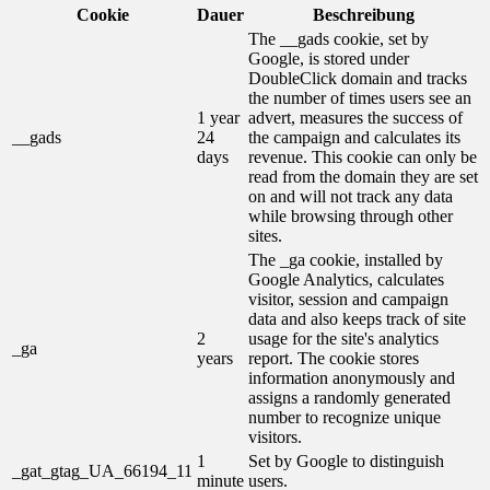
Cookie
Dauer
Beschreibung
The __gads cookie, set by
Google, is stored under
DoubleClick domain and tracks
the number of times users see an
1 year
advert, measures the success of
__gads
24
the campaign and calculates its
days
revenue. This cookie can only be
read from the domain they are set
on and will not track any data
while browsing through other
sites.
The _ga cookie, installed by
Google Analytics, calculates
visitor, session and campaign
data and also keeps track of site
2
usage for the site's analytics
_ga
years
report. The cookie stores
information anonymously and
assigns a randomly generated
number to recognize unique
visitors.
1
Set by Google to distinguish
_gat_gtag_UA_66194_11
minute
users.