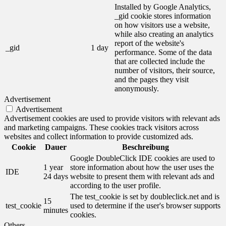
Installed by Google Analytics,
_gid cookie stores information
on how visitors use a website,
while also creating an analytics
report of the website's
_gid
1 day
performance. Some of the data
that are collected include the
number of visitors, their source,
and the pages they visit
anonymously.
Advertisement
Advertisement
Advertisement cookies are used to provide visitors with relevant ads
and marketing campaigns. These cookies track visitors across
websites and collect information to provide customized ads.
Cookie
Dauer
Beschreibung
Google DoubleClick IDE cookies are used to
1 year
store information about how the user uses the
IDE
24 days
website to present them with relevant ads and
according to the user profile.
The test_cookie is set by doubleclick.net and is
15
test_cookie
used to determine if the user's browser supports
minutes
cookies.
Others