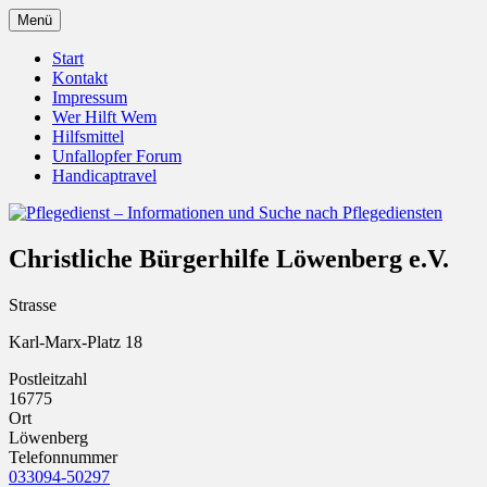
Zum
Menü
Inhalt
Pflegedienst.de ist ein Angebot vom
Pflegedienst – Informationen
springen
Start
Unfallopfer – Hilfswerk
Kontakt
und Suche nach Pflegediensten
Impressum
Wer Hilft Wem
Hilfsmittel
Unfallopfer Forum
Handicaptravel
Christliche Bürgerhilfe Löwenberg e.V.
Strasse
Karl-Marx-Platz 18
Postleitzahl
16775
Ort
Löwenberg
Telefonnummer
033094-50297