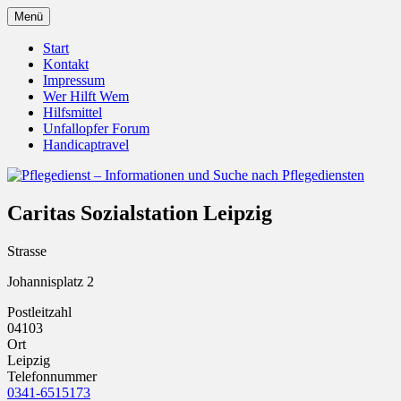
Zum
Menü
Inhalt
Pflegedienst.de ist ein Angebot vom
Pflegedienst – Informationen
springen
Start
Unfallopfer – Hilfswerk
Kontakt
und Suche nach Pflegediensten
Impressum
Wer Hilft Wem
Hilfsmittel
Unfallopfer Forum
Handicaptravel
Caritas Sozialstation Leipzig
Strasse
Johannisplatz 2
Postleitzahl
04103
Ort
Leipzig
Telefonnummer
0341-6515173