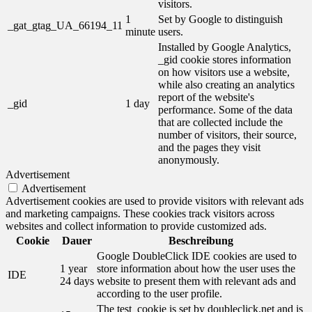
visitors.
1
Set by Google to distinguish
_gat_gtag_UA_66194_11
minute
users.
Installed by Google Analytics,
_gid cookie stores information
on how visitors use a website,
while also creating an analytics
report of the website's
_gid
1 day
performance. Some of the data
that are collected include the
number of visitors, their source,
and the pages they visit
anonymously.
Advertisement
Advertisement
Advertisement cookies are used to provide visitors with relevant ads
and marketing campaigns. These cookies track visitors across
websites and collect information to provide customized ads.
Cookie
Dauer
Beschreibung
Google DoubleClick IDE cookies are used to
1 year
store information about how the user uses the
IDE
24 days
website to present them with relevant ads and
according to the user profile.
The test_cookie is set by doubleclick.net and is