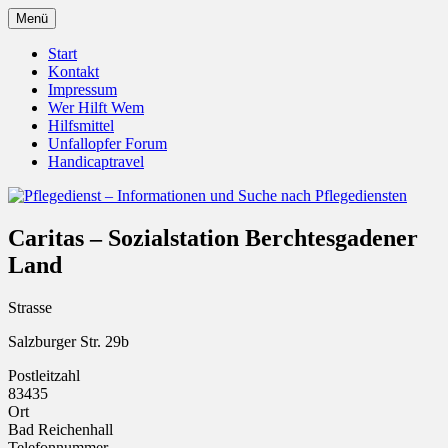
Zum
Menü
Inhalt
Pflegedienst.de ist ein Angebot vom
Pflegedienst – Informationen
springen
Start
Unfallopfer – Hilfswerk
Kontakt
und Suche nach Pflegediensten
Impressum
Wer Hilft Wem
Hilfsmittel
Unfallopfer Forum
Handicaptravel
Caritas – Sozialstation Berchtesgadener
Land
Strasse
Salzburger Str. 29b
Postleitzahl
83435
Ort
Bad Reichenhall
Telefonnummer