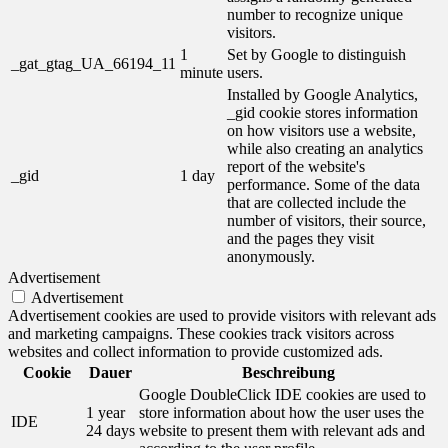
number to recognize unique
visitors.
1
Set by Google to distinguish
_gat_gtag_UA_66194_11
minute
users.
Installed by Google Analytics,
_gid cookie stores information
on how visitors use a website,
while also creating an analytics
report of the website's
_gid
1 day
performance. Some of the data
that are collected include the
number of visitors, their source,
and the pages they visit
anonymously.
Advertisement
Advertisement
Advertisement cookies are used to provide visitors with relevant ads
and marketing campaigns. These cookies track visitors across
websites and collect information to provide customized ads.
Cookie
Dauer
Beschreibung
Google DoubleClick IDE cookies are used to
1 year
store information about how the user uses the
IDE
24 days
website to present them with relevant ads and