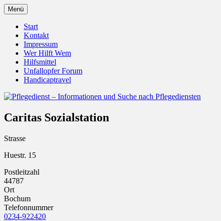
Zum
Menü
Inhalt
Pflegedienst.de ist ein Angebot vom
Pflegedienst – Informationen
springen
Start
Unfallopfer – Hilfswerk
Kontakt
und Suche nach Pflegediensten
Impressum
Wer Hilft Wem
Hilfsmittel
Unfallopfer Forum
Handicaptravel
Caritas Sozialstation
Strasse
Huestr. 15
Postleitzahl
44787
Ort
Bochum
Telefonnummer
0234-922420