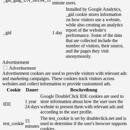
_gat_gtag_UA_66194_11
minute
users.
Installed by Google Analytics,
_gid cookie stores information
on how visitors use a website,
while also creating an analytics
report of the website's
_gid
1 day
performance. Some of the data
that are collected include the
number of visitors, their source,
and the pages they visit
anonymously.
Advertisement
Advertisement
Advertisement cookies are used to provide visitors with relevant ads
and marketing campaigns. These cookies track visitors across
websites and collect information to provide customized ads.
Cookie
Dauer
Beschreibung
Google DoubleClick IDE cookies are used to
1 year
store information about how the user uses the
IDE
24 days
website to present them with relevant ads and
according to the user profile.
The test_cookie is set by doubleclick.net and is
15
test_cookie
used to determine if the user's browser supports
minutes
cookies.