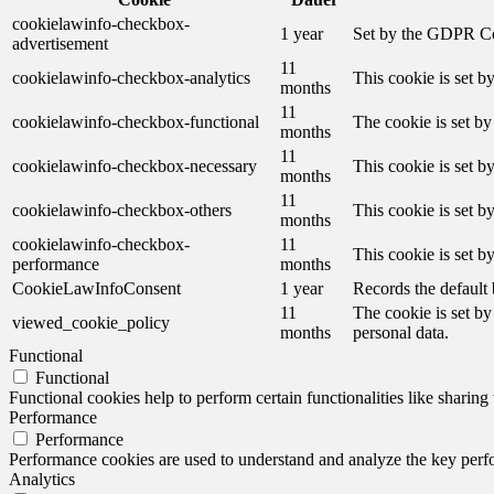
cookielawinfo-checkbox-
1 year
Set by the GDPR Cook
advertisement
11
cookielawinfo-checkbox-analytics
This cookie is set b
months
11
cookielawinfo-checkbox-functional
The cookie is set by
months
11
cookielawinfo-checkbox-necessary
This cookie is set b
months
11
cookielawinfo-checkbox-others
This cookie is set b
months
cookielawinfo-checkbox-
11
This cookie is set 
performance
months
CookieLawInfoConsent
1 year
Records the default 
11
The cookie is set by
viewed_cookie_policy
months
personal data.
Functional
Functional
Functional cookies help to perform certain functionalities like sharing 
Performance
Performance
Performance cookies are used to understand and analyze the key perfor
Analytics