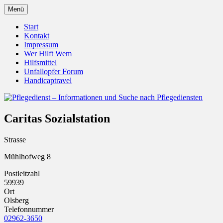
Zum
Menü
Inhalt
Pflegedienst.de ist ein Angebot vom Unfall
Pflegedienst – Informationen u
springen
Start
Kontakt
Impressum
Wer Hilft Wem
Hilfsmittel
Unfallopfer Forum
Handicaptravel
Caritas Sozialstation
Strasse
Mühlhofweg 8
Postleitzahl
59939
Ort
Olsberg
Telefonnummer
02962-3650