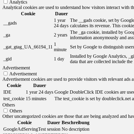
Analytics
Analytical cookies are used to understand how visitors interact with th
Cookie
Dauer
1 year
The __gads cookie, set by Google,
__gads
24 days
calculates its revenue. This cooki
The _ga cookie, installed by Googl
_ga
2 years
information anonymously and assi
1
_gat_gtag_UA_66194_11
Set by Google to distinguish users
minute
Installed by Google Analytics, _gi
_gid
1 day
data that are collected include th
Advertisement
Advertisement
Advertisement cookies are used to provide visitors with relevant ads 
Cookie
Dauer
IDE
1 year 24 days
Google DoubleClick IDE cookies are used t
test_cookie
15 minutes
The test_cookie is set by doubleclick.net a
Others
Others
Other uncategorized cookies are those that are being analyzed and have
Cookie
Dauer
Beschreibung
GoogleAdServingTest
session
No description