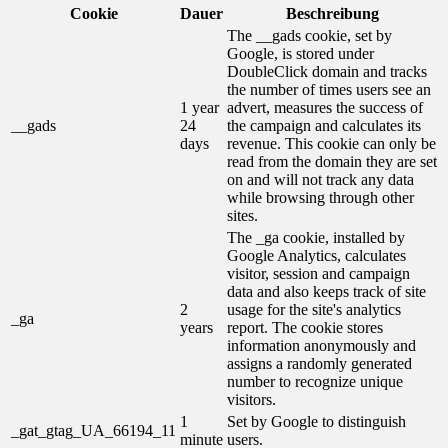
Cookie
Dauer
Beschreibung
The __gads cookie, set by
Google, is stored under
DoubleClick domain and tracks
the number of times users see an
1 year
advert, measures the success of
__gads
24
the campaign and calculates its
days
revenue. This cookie can only be
read from the domain they are set
on and will not track any data
while browsing through other
sites.
The _ga cookie, installed by
Google Analytics, calculates
visitor, session and campaign
data and also keeps track of site
2
usage for the site's analytics
_ga
years
report. The cookie stores
information anonymously and
assigns a randomly generated
number to recognize unique
visitors.
1
Set by Google to distinguish
_gat_gtag_UA_66194_11
minute
users.