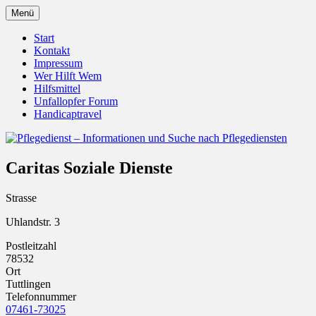
Zum
Menü
Inhalt
Pflegedienst.de ist ein Angebot vom
Pflegedienst – Informationen
springen
Start
Unfallopfer – Hilfswerk
Kontakt
und Suche nach Pflegediensten
Impressum
Wer Hilft Wem
Hilfsmittel
Unfallopfer Forum
Handicaptravel
Caritas Soziale Dienste
Strasse
Uhlandstr. 3
Postleitzahl
78532
Ort
Tuttlingen
Telefonnummer
07461-73025