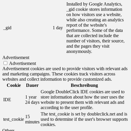
Installed by Google Analytics,
_gid cookie stores information
on how visitors use a website,
while also creating an analytics
report of the website's
_gid
1 day
performance. Some of the data
that are collected include the
number of visitors, their source,
and the pages they visit
anonymously.
Advertisement
Advertisement
Advertisement cookies are used to provide visitors with relevant ads
and marketing campaigns. These cookies track visitors across
websites and collect information to provide customized ads.
Cookie
Dauer
Beschreibung
Google DoubleClick IDE cookies are used to
1 year
store information about how the user uses the
IDE
24 days
website to present them with relevant ads and
according to the user profile.
The test_cookie is set by doubleclick.net and is
15
test_cookie
used to determine if the user's browser supports
minutes
cookies.
Others