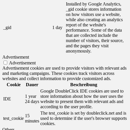
Installed by Google Analytics,
_gid cookie stores information
on how visitors use a website,
while also creating an analytics
report of the website's
_gid
1 day
performance. Some of the data
that are collected include the
number of visitors, their source,
and the pages they visit
anonymously.
Advertisement
Advertisement
Advertisement cookies are used to provide visitors with relevant ads
and marketing campaigns. These cookies track visitors across
websites and collect information to provide customized ads.
Cookie
Dauer
Beschreibung
Google DoubleClick IDE cookies are used to
1 year
store information about how the user uses the
IDE
24 days
website to present them with relevant ads and
according to the user profile.
The test_cookie is set by doubleclick.net and is
15
test_cookie
used to determine if the user's browser supports
minutes
cookies.
Others