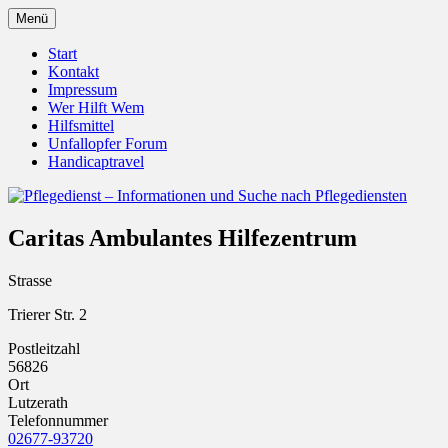
Zum
Menü
Inhalt
Pflegedienst.de ist ein Angebot vom
Pflegedienst – Informationen
springen
Start
Unfallopfer – Hilfswerk
Kontakt
und Suche nach Pflegediensten
Impressum
Wer Hilft Wem
Hilfsmittel
Unfallopfer Forum
Handicaptravel
Caritas Ambulantes Hilfezentrum
Strasse
Trierer Str. 2
Postleitzahl
56826
Ort
Lutzerath
Telefonnummer
02677-93720