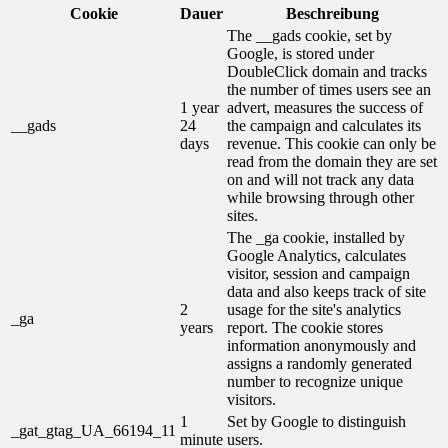
Cookie
Dauer
Beschreibung
The __gads cookie, set by
Google, is stored under
DoubleClick domain and tracks
the number of times users see an
1 year
advert, measures the success of
__gads
24
the campaign and calculates its
days
revenue. This cookie can only be
read from the domain they are set
on and will not track any data
while browsing through other
sites.
The _ga cookie, installed by
Google Analytics, calculates
visitor, session and campaign
data and also keeps track of site
2
usage for the site's analytics
_ga
years
report. The cookie stores
information anonymously and
assigns a randomly generated
number to recognize unique
visitors.
1
Set by Google to distinguish
_gat_gtag_UA_66194_11
minute
users.