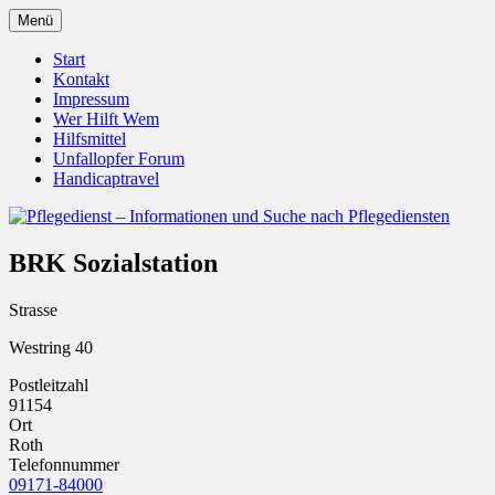
Zum
Menü
Inhalt
Pflegedienst.de ist ein Angebot vom
Pflegedienst – Informationen
springen
Start
Unfallopfer – Hilfswerk
Kontakt
und Suche nach Pflegediensten
Impressum
Wer Hilft Wem
Hilfsmittel
Unfallopfer Forum
Handicaptravel
BRK Sozialstation
Strasse
Westring 40
Postleitzahl
91154
Ort
Roth
Telefonnummer
09171-84000