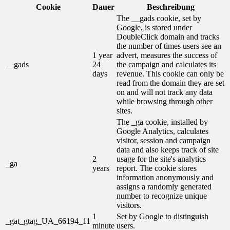
Cookie
Dauer
Beschreibung
The __gads cookie, set by
Google, is stored under
DoubleClick domain and tracks
the number of times users see an
1 year
advert, measures the success of
__gads
24
the campaign and calculates its
days
revenue. This cookie can only be
read from the domain they are set
on and will not track any data
while browsing through other
sites.
The _ga cookie, installed by
Google Analytics, calculates
visitor, session and campaign
data and also keeps track of site
2
usage for the site's analytics
_ga
years
report. The cookie stores
information anonymously and
assigns a randomly generated
number to recognize unique
visitors.
1
Set by Google to distinguish
_gat_gtag_UA_66194_11
minute
users.