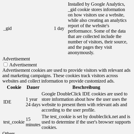
Installed by Google Analytics,
_gid cookie stores information
on how visitors use a website,
while also creating an analytics
report of the website's
_gid
1 day
performance. Some of the data
that are collected include the
number of visitors, their source,
and the pages they visit
anonymously.
Advertisement
Advertisement
Advertisement cookies are used to provide visitors with relevant ads
and marketing campaigns. These cookies track visitors across
websites and collect information to provide customized ads.
Cookie
Dauer
Beschreibung
Google DoubleClick IDE cookies are used to
1 year
store information about how the user uses the
IDE
24 days
website to present them with relevant ads and
according to the user profile.
The test_cookie is set by doubleclick.net and is
15
test_cookie
used to determine if the user's browser supports
minutes
cookies.
Others