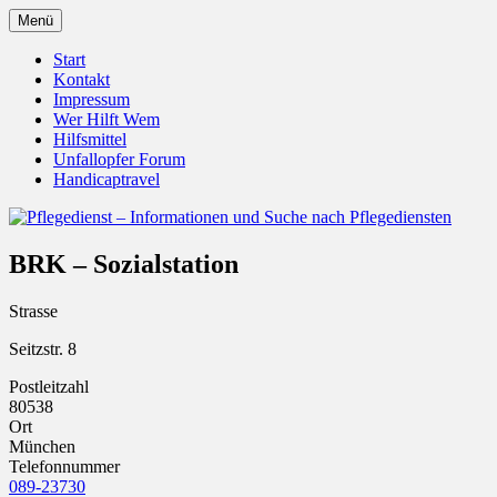
Zum
Menü
Inhalt
Pflegedienst.de ist ein Angebot vom
Pflegedienst – Informationen
springen
Start
Unfallopfer – Hilfswerk
Kontakt
und Suche nach Pflegediensten
Impressum
Wer Hilft Wem
Hilfsmittel
Unfallopfer Forum
Handicaptravel
BRK – Sozialstation
Strasse
Seitzstr. 8
Postleitzahl
80538
Ort
München
Telefonnummer
089-23730