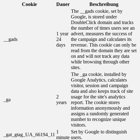
Cookie
Dauer
Beschreibung
The __gads cookie, set by
Google, is stored under
DoubleClick domain and tracks
the number of times users see an
1 year
advert, measures the success of
__gads
24
the campaign and calculates its
days
revenue. This cookie can only be
read from the domain they are set
on and will not track any data
while browsing through other
sites.
The _ga cookie, installed by
Google Analytics, calculates
visitor, session and campaign
data and also keeps track of site
2
usage for the site's analytics
_ga
years
report. The cookie stores
information anonymously and
assigns a randomly generated
number to recognize unique
visitors.
1
Set by Google to distinguish
_gat_gtag_UA_66194_11
minute
users.