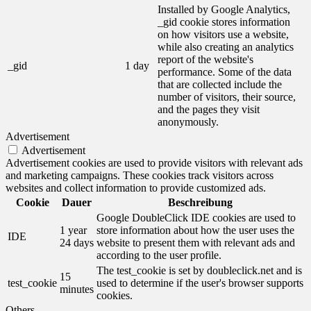
Installed by Google Analytics,
_gid cookie stores information
on how visitors use a website,
while also creating an analytics
report of the website's
_gid
1 day
performance. Some of the data
that are collected include the
number of visitors, their source,
and the pages they visit
anonymously.
Advertisement
Advertisement
Advertisement cookies are used to provide visitors with relevant ads
and marketing campaigns. These cookies track visitors across
websites and collect information to provide customized ads.
Cookie
Dauer
Beschreibung
Google DoubleClick IDE cookies are used to
1 year
store information about how the user uses the
IDE
24 days
website to present them with relevant ads and
according to the user profile.
The test_cookie is set by doubleclick.net and is
15
test_cookie
used to determine if the user's browser supports
minutes
cookies.
Others