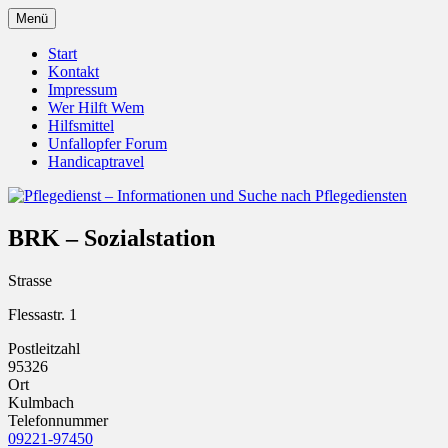
Zum
Menü
Inhalt
Pflegedienst.de ist ein Angebot vom
Pflegedienst – Informationen
springen
Start
Unfallopfer – Hilfswerk
Kontakt
und Suche nach Pflegediensten
Impressum
Wer Hilft Wem
Hilfsmittel
Unfallopfer Forum
Handicaptravel
BRK – Sozialstation
Strasse
Flessastr. 1
Postleitzahl
95326
Ort
Kulmbach
Telefonnummer
09221-97450