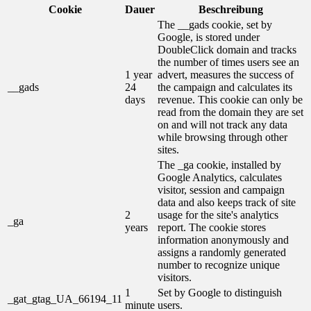
Cookie
Dauer
Beschreibung
The __gads cookie, set by
Google, is stored under
DoubleClick domain and tracks
the number of times users see an
1 year
advert, measures the success of
__gads
24
the campaign and calculates its
days
revenue. This cookie can only be
read from the domain they are set
on and will not track any data
while browsing through other
sites.
The _ga cookie, installed by
Google Analytics, calculates
visitor, session and campaign
data and also keeps track of site
2
usage for the site's analytics
_ga
years
report. The cookie stores
information anonymously and
assigns a randomly generated
number to recognize unique
visitors.
1
Set by Google to distinguish
_gat_gtag_UA_66194_11
minute
users.