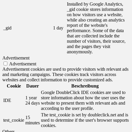
Installed by Google Analytics,
_gid cookie stores information
on how visitors use a website,
while also creating an analytics
report of the website's
_gid
1 day
performance. Some of the data
that are collected include the
number of visitors, their source,
and the pages they visit
anonymously.
Advertisement
Advertisement
Advertisement cookies are used to provide visitors with relevant ads
and marketing campaigns. These cookies track visitors across
websites and collect information to provide customized ads.
Cookie
Dauer
Beschreibung
Google DoubleClick IDE cookies are used to
1 year
store information about how the user uses the
IDE
24 days
website to present them with relevant ads and
according to the user profile.
The test_cookie is set by doubleclick.net and is
15
test_cookie
used to determine if the user's browser supports
minutes
cookies.
Others