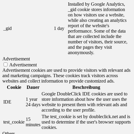
Installed by Google Analytics,
_gid cookie stores information
on how visitors use a website,
while also creating an analytics
report of the website's
_gid
1 day
performance. Some of the data
that are collected include the
number of visitors, their source,
and the pages they visit
anonymously.
Advertisement
Advertisement
Advertisement cookies are used to provide visitors with relevant ads
and marketing campaigns. These cookies track visitors across
websites and collect information to provide customized ads.
Cookie
Dauer
Beschreibung
Google DoubleClick IDE cookies are used to
1 year
store information about how the user uses the
IDE
24 days
website to present them with relevant ads and
according to the user profile.
The test_cookie is set by doubleclick.net and is
15
test_cookie
used to determine if the user's browser supports
minutes
cookies.
Others