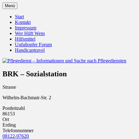
Zum
Menü
Inhalt
Pflegedienst.de ist ein Angebot vom
Pflegedienst – Informationen
springen
Start
Unfallopfer – Hilfswerk
Kontakt
und Suche nach Pflegediensten
Impressum
Wer Hilft Wem
Hilfsmittel
Unfallopfer Forum
Handicaptravel
BRK – Sozialstation
Strasse
Wilhelm-Bachmair-Str. 2
Postleitzahl
86153
Ort
Erding
Telefonnummer
08122-97620