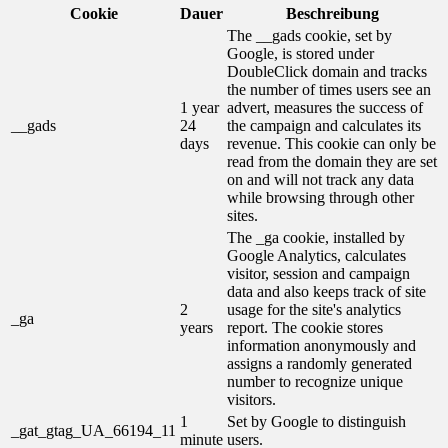
Cookie
Dauer
Beschreibung
The __gads cookie, set by
Google, is stored under
DoubleClick domain and tracks
the number of times users see an
1 year
advert, measures the success of
__gads
24
the campaign and calculates its
days
revenue. This cookie can only be
read from the domain they are set
on and will not track any data
while browsing through other
sites.
The _ga cookie, installed by
Google Analytics, calculates
visitor, session and campaign
data and also keeps track of site
2
usage for the site's analytics
_ga
years
report. The cookie stores
information anonymously and
assigns a randomly generated
number to recognize unique
visitors.
1
Set by Google to distinguish
_gat_gtag_UA_66194_11
minute
users.