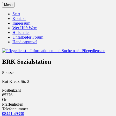
Zum
Menü
Inhalt
Pflegedienst.de ist ein Angebot vom
Pflegedienst – Informationen
springen
Start
Unfallopfer – Hilfswerk
Kontakt
und Suche nach Pflegediensten
Impressum
Wer Hilft Wem
Hilfsmittel
Unfallopfer Forum
Handicaptravel
BRK Sozialstation
Strasse
Rot-Kreuz-Str. 2
Postleitzahl
85276
Ort
Pfaffenhofen
Telefonnummer
08441-49330