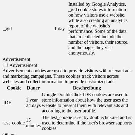
Installed by Google Analytics,
_gid cookie stores information
on how visitors use a website,
while also creating an analytics
report of the website's
_gid
1 day
performance. Some of the data
that are collected include the
number of visitors, their source,
and the pages they visit
anonymously.
Advertisement
Advertisement
Advertisement cookies are used to provide visitors with relevant ads
and marketing campaigns. These cookies track visitors across
websites and collect information to provide customized ads.
Cookie
Dauer
Beschreibung
Google DoubleClick IDE cookies are used to
1 year
store information about how the user uses the
IDE
24 days
website to present them with relevant ads and
according to the user profile.
The test_cookie is set by doubleclick.net and is
15
test_cookie
used to determine if the user's browser supports
minutes
cookies.
Others