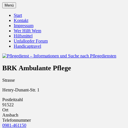
Zum
Menü
Inhalt
Pflegedienst.de ist ein Angebot vom
Pflegedienst – Informationen
springen
Start
Unfallopfer – Hilfswerk
Kontakt
und Suche nach Pflegediensten
Impressum
Wer Hilft Wem
Hilfsmittel
Unfallopfer Forum
Handicaptravel
BRK Ambulante Pflege
Strasse
Henry-Dunant-Str. 1
Postleitzahl
91522
Ort
Ansbach
Telefonnummer
0981-461150