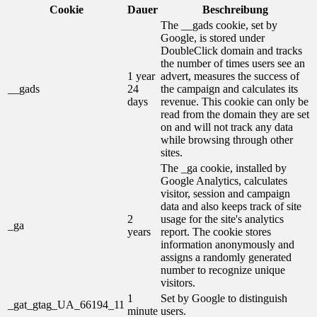
Cookie
Dauer
Beschreibung
The __gads cookie, set by
Google, is stored under
DoubleClick domain and tracks
the number of times users see an
1 year
advert, measures the success of
__gads
24
the campaign and calculates its
days
revenue. This cookie can only be
read from the domain they are set
on and will not track any data
while browsing through other
sites.
The _ga cookie, installed by
Google Analytics, calculates
visitor, session and campaign
data and also keeps track of site
2
usage for the site's analytics
_ga
years
report. The cookie stores
information anonymously and
assigns a randomly generated
number to recognize unique
visitors.
1
Set by Google to distinguish
_gat_gtag_UA_66194_11
minute
users.