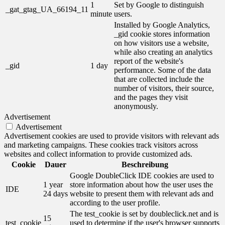
1
Set by Google to distinguish
_gat_gtag_UA_66194_11
minute
users.
Installed by Google Analytics,
_gid cookie stores information
on how visitors use a website,
while also creating an analytics
report of the website's
_gid
1 day
performance. Some of the data
that are collected include the
number of visitors, their source,
and the pages they visit
anonymously.
Advertisement
Advertisement
Advertisement cookies are used to provide visitors with relevant ads
and marketing campaigns. These cookies track visitors across
websites and collect information to provide customized ads.
Cookie
Dauer
Beschreibung
Google DoubleClick IDE cookies are used to
1 year
store information about how the user uses the
IDE
24 days
website to present them with relevant ads and
according to the user profile.
The test_cookie is set by doubleclick.net and is
15
test_cookie
used to determine if the user's browser supports