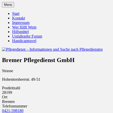
Zum
Menü
Inhalt
Pflegedienst.de ist ein Angebot vom
Pflegedienst – Informationen
springen
Start
Unfallopfer – Hilfswerk
Kontakt
und Suche nach Pflegediensten
Impressum
Wer Hilft Wem
Hilfsmittel
Unfallopfer Forum
Handicaptravel
Bremer Pflegedienst GmbH
Strasse
Hohentorsheerstr. 49-51
Postleitzahl
28199
Ort
Bremen
Telefonnummer
0421-598180