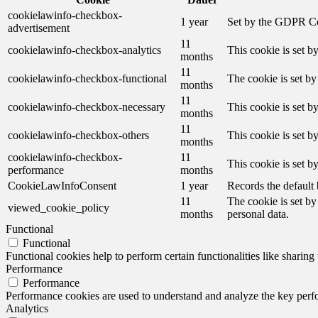
cookielawinfo-checkbox-
1 year
Set by the GDPR Cook
advertisement
11
cookielawinfo-checkbox-analytics
This cookie is set b
months
11
cookielawinfo-checkbox-functional
The cookie is set by
months
11
cookielawinfo-checkbox-necessary
This cookie is set b
months
11
cookielawinfo-checkbox-others
This cookie is set b
months
cookielawinfo-checkbox-
11
This cookie is set 
performance
months
CookieLawInfoConsent
1 year
Records the default 
11
The cookie is set by
viewed_cookie_policy
months
personal data.
Functional
Functional
Functional cookies help to perform certain functionalities like sharing 
Performance
Performance
Performance cookies are used to understand and analyze the key perfor
Analytics