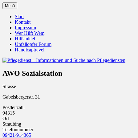
Zum
Menü
Inhalt
Pflegedienst.de ist ein Angebot vom Unfall
Pflegedienst – Informationen u
springen
Start
Kontakt
Impressum
Wer Hilft Wem
Hilfsmittel
Unfallopfer Forum
Handicaptravel
AWO Sozialstation
Strasse
Gabelsbergerstr. 31
Postleitzahl
94315
Ort
Straubing
Telefonnummer
09421-914365