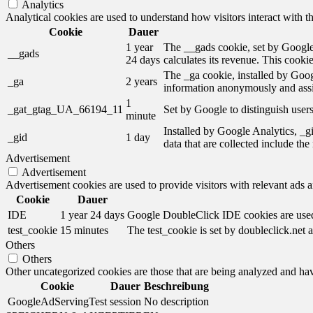
Analytics
Analytical cookies are used to understand how visitors interact with th
Cookie
Dauer
1 year
The __gads cookie, set by Google,
__gads
24 days
calculates its revenue. This cooki
The _ga cookie, installed by Googl
_ga
2 years
information anonymously and assi
1
_gat_gtag_UA_66194_11
Set by Google to distinguish users
minute
Installed by Google Analytics, _gi
_gid
1 day
data that are collected include th
Advertisement
Advertisement
Advertisement cookies are used to provide visitors with relevant ads 
Cookie
Dauer
IDE
1 year 24 days
Google DoubleClick IDE cookies are used t
test_cookie
15 minutes
The test_cookie is set by doubleclick.net a
Others
Others
Other uncategorized cookies are those that are being analyzed and have
Cookie
Dauer
Beschreibung
GoogleAdServingTest
session
No description