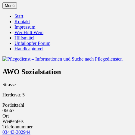
Zum
Menü
Inhalt
Pflegedienst.de ist ein Angebot vom
Pflegedienst – Informationen
springen
Start
Unfallopfer – Hilfswerk
Kontakt
und Suche nach Pflegediensten
Impressum
Wer Hilft Wem
Hilfsmittel
Unfallopfer Forum
Handicaptravel
AWO Sozialstation
Strasse
Herderstr. 5
Postleitzahl
06667
Ort
Weißenfels
Telefonnummer
03443-302944