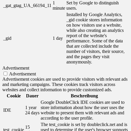
1
Set by Google to distinguish
_gat_gtag_UA_66194_11
minute
users.
Installed by Google Analytics,
_gid cookie stores information
on how visitors use a website,
while also creating an analytics
report of the website's
_gid
1 day
performance. Some of the data
that are collected include the
number of visitors, their source,
and the pages they visit
anonymously.
Advertisement
Advertisement
Advertisement cookies are used to provide visitors with relevant ads
and marketing campaigns. These cookies track visitors across
websites and collect information to provide customized ads.
Cookie
Dauer
Beschreibung
Google DoubleClick IDE cookies are used to
1 year
store information about how the user uses the
IDE
24 days
website to present them with relevant ads and
according to the user profile.
The test_cookie is set by doubleclick.net and is
15
test_cookie
used to determine if the user's browser supports