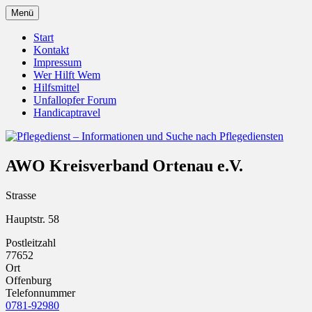
Zum
Menü
Inhalt
Pflegedienst.de ist ein Angebot vom
Pflegedienst – Informationen
springen
Start
Unfallopfer – Hilfswerk
Kontakt
und Suche nach Pflegediensten
Impressum
Wer Hilft Wem
Hilfsmittel
Unfallopfer Forum
Handicaptravel
AWO Kreisverband Ortenau e.V.
Strasse
Hauptstr. 58
Postleitzahl
77652
Ort
Offenburg
Telefonnummer
0781-92980