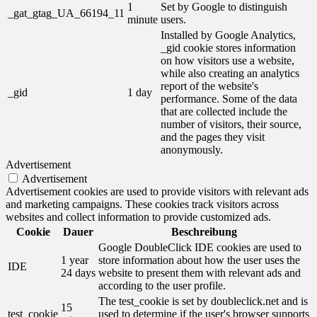
1
Set by Google to distinguish
_gat_gtag_UA_66194_11
minute
users.
Installed by Google Analytics,
_gid cookie stores information
on how visitors use a website,
while also creating an analytics
report of the website's
_gid
1 day
performance. Some of the data
that are collected include the
number of visitors, their source,
and the pages they visit
anonymously.
Advertisement
Advertisement
Advertisement cookies are used to provide visitors with relevant ads
and marketing campaigns. These cookies track visitors across
websites and collect information to provide customized ads.
Cookie
Dauer
Beschreibung
Google DoubleClick IDE cookies are used to
1 year
store information about how the user uses the
IDE
24 days
website to present them with relevant ads and
according to the user profile.
The test_cookie is set by doubleclick.net and is
15
test_cookie
used to determine if the user's browser supports