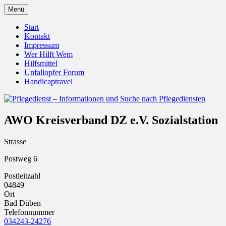
Zum
Menü
Inhalt
Pflegedienst.de ist ein Angebot vom
Pflegedienst – Informationen
springen
Start
Unfallopfer – Hilfswerk
Kontakt
und Suche nach Pflegediensten
Impressum
Wer Hilft Wem
Hilfsmittel
Unfallopfer Forum
Handicaptravel
AWO Kreisverband DZ e.V. Sozialstation
Strasse
Postweg 6
Postleitzahl
04849
Ort
Bad Düben
Telefonnummer
034243-24276