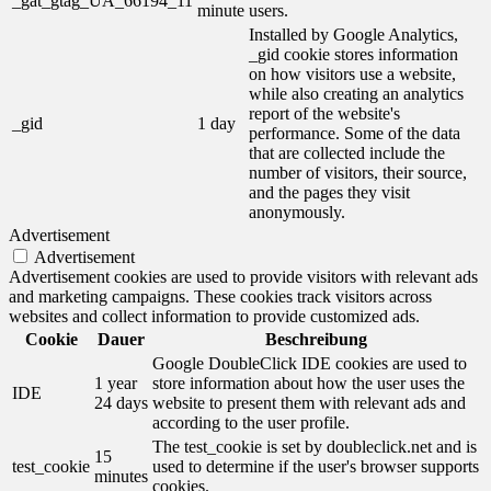
_gat_gtag_UA_66194_11
minute
users.
Installed by Google Analytics,
_gid cookie stores information
on how visitors use a website,
while also creating an analytics
report of the website's
_gid
1 day
performance. Some of the data
that are collected include the
number of visitors, their source,
and the pages they visit
anonymously.
Advertisement
Advertisement
Advertisement cookies are used to provide visitors with relevant ads
and marketing campaigns. These cookies track visitors across
websites and collect information to provide customized ads.
Cookie
Dauer
Beschreibung
Google DoubleClick IDE cookies are used to
1 year
store information about how the user uses the
IDE
24 days
website to present them with relevant ads and
according to the user profile.
The test_cookie is set by doubleclick.net and is
15
test_cookie
used to determine if the user's browser supports
minutes
cookies.