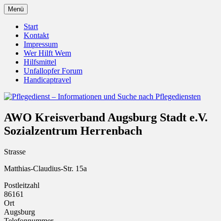
Zum
Menü
Inhalt
Pflegedienst.de ist ein Angebot vom
Pflegedienst – Informationen
springen
Start
Unfallopfer – Hilfswerk
Kontakt
und Suche nach Pflegediensten
Impressum
Wer Hilft Wem
Hilfsmittel
Unfallopfer Forum
Handicaptravel
AWO Kreisverband Augsburg Stadt e.V.
Sozialzentrum Herrenbach
Strasse
Matthias-Claudius-Str. 15a
Postleitzahl
86161
Ort
Augsburg
Telefonnummer