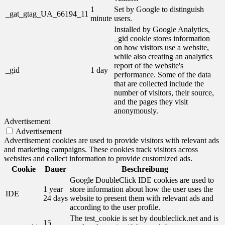
1
Set by Google to distinguish
_gat_gtag_UA_66194_11
minute
users.
Installed by Google Analytics,
_gid cookie stores information
on how visitors use a website,
while also creating an analytics
report of the website's
_gid
1 day
performance. Some of the data
that are collected include the
number of visitors, their source,
and the pages they visit
anonymously.
Advertisement
Advertisement
Advertisement cookies are used to provide visitors with relevant ads
and marketing campaigns. These cookies track visitors across
websites and collect information to provide customized ads.
Cookie
Dauer
Beschreibung
Google DoubleClick IDE cookies are used to
1 year
store information about how the user uses the
IDE
24 days
website to present them with relevant ads and
according to the user profile.
The test_cookie is set by doubleclick.net and is
15