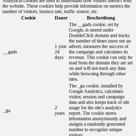
Analytical cookies are used to understand how visitors interact with
the website. These cookies help provide information on metrics the
number of visitors, bounce rate, traffic source, etc.
Cookie
Dauer
Beschreibung
The __gads cookie, set by
Google, is stored under
DoubleClick domain and tracks
the number of times users see an
1 year
advert, measures the success of
__gads
24
the campaign and calculates its
days
revenue. This cookie can only be
read from the domain they are set
on and will not track any data
while browsing through other
sites.
The _ga cookie, installed by
Google Analytics, calculates
visitor, session and campaign
data and also keeps track of site
2
usage for the site's analytics
_ga
years
report. The cookie stores
information anonymously and
assigns a randomly generated
number to recognize unique
visitors.