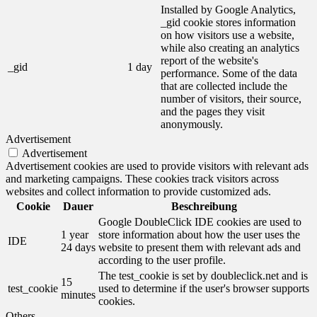
Installed by Google Analytics,
_gid cookie stores information
on how visitors use a website,
while also creating an analytics
report of the website's
_gid
1 day
performance. Some of the data
that are collected include the
number of visitors, their source,
and the pages they visit
anonymously.
Advertisement
Advertisement
Advertisement cookies are used to provide visitors with relevant ads
and marketing campaigns. These cookies track visitors across
websites and collect information to provide customized ads.
Cookie
Dauer
Beschreibung
Google DoubleClick IDE cookies are used to
1 year
store information about how the user uses the
IDE
24 days
website to present them with relevant ads and
according to the user profile.
The test_cookie is set by doubleclick.net and is
15
test_cookie
used to determine if the user's browser supports
minutes
cookies.
Others