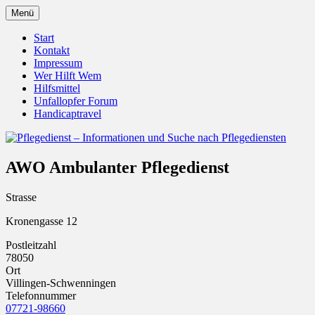
Zum
Menü
Inhalt
Pflegedienst.de ist ein Angebot vom
Pflegedienst – Informationen
springen
Start
Unfallopfer – Hilfswerk
Kontakt
und Suche nach Pflegediensten
Impressum
Wer Hilft Wem
Hilfsmittel
Unfallopfer Forum
Handicaptravel
AWO Ambulanter Pflegedienst
Strasse
Kronengasse 12
Postleitzahl
78050
Ort
Villingen-Schwenningen
Telefonnummer
07721-98660