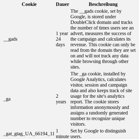
Cookie
Dauer
Beschreibung
The __gads cookie, set by
Google, is stored under
DoubleClick domain and tracks
the number of times users see an
1 year
advert, measures the success of
__gads
24
the campaign and calculates its
days
revenue. This cookie can only be
read from the domain they are set
on and will not track any data
while browsing through other
sites.
The _ga cookie, installed by
Google Analytics, calculates
visitor, session and campaign
data and also keeps track of site
2
usage for the site's analytics
_ga
years
report. The cookie stores
information anonymously and
assigns a randomly generated
number to recognize unique
visitors.
1
Set by Google to distinguish
_gat_gtag_UA_66194_11
minute
users.