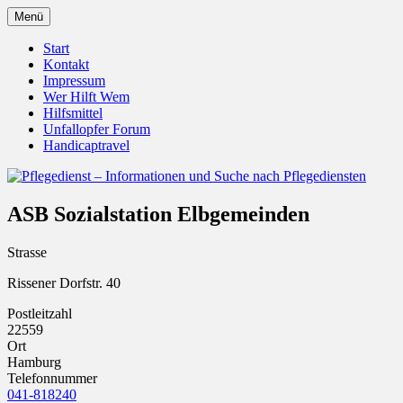
Zum
Menü
Inhalt
Pflegedienst.de ist ein Angebot vom
Pflegedienst – Informationen
springen
Start
Unfallopfer – Hilfswerk
Kontakt
und Suche nach Pflegediensten
Impressum
Wer Hilft Wem
Hilfsmittel
Unfallopfer Forum
Handicaptravel
ASB Sozialstation Elbgemeinden
Strasse
Rissener Dorfstr. 40
Postleitzahl
22559
Ort
Hamburg
Telefonnummer
041-818240