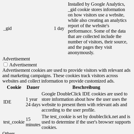
Installed by Google Analytics,
_gid cookie stores information
on how visitors use a website,
while also creating an analytics
report of the website's
_gid
1 day
performance. Some of the data
that are collected include the
number of visitors, their source,
and the pages they visit
anonymously.
Advertisement
Advertisement
Advertisement cookies are used to provide visitors with relevant ads
and marketing campaigns. These cookies track visitors across
websites and collect information to provide customized ads.
Cookie
Dauer
Beschreibung
Google DoubleClick IDE cookies are used to
1 year
store information about how the user uses the
IDE
24 days
website to present them with relevant ads and
according to the user profile.
The test_cookie is set by doubleclick.net and is
15
test_cookie
used to determine if the user's browser supports
minutes
cookies.
Others