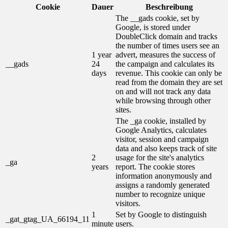
Cookie
Dauer
Beschreibung
The __gads cookie, set by
Google, is stored under
DoubleClick domain and tracks
the number of times users see an
1 year
advert, measures the success of
__gads
24
the campaign and calculates its
days
revenue. This cookie can only be
read from the domain they are set
on and will not track any data
while browsing through other
sites.
The _ga cookie, installed by
Google Analytics, calculates
visitor, session and campaign
data and also keeps track of site
2
usage for the site's analytics
_ga
years
report. The cookie stores
information anonymously and
assigns a randomly generated
number to recognize unique
visitors.
1
Set by Google to distinguish
_gat_gtag_UA_66194_11
minute
users.