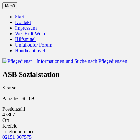
Zum
Menü
Inhalt
Pflegedienst.de ist ein Angebot vom
Pflegedienst – Informationen
springen
Start
Unfallopfer – Hilfswerk
Kontakt
und Suche nach Pflegediensten
Impressum
Wer Hilft Wem
Hilfsmittel
Unfallopfer Forum
Handicaptravel
ASB Sozialstation
Strasse
Anrather Str. 89
Postleitzahl
47807
Ort
Krefeld
Telefonnummer
02151-307575