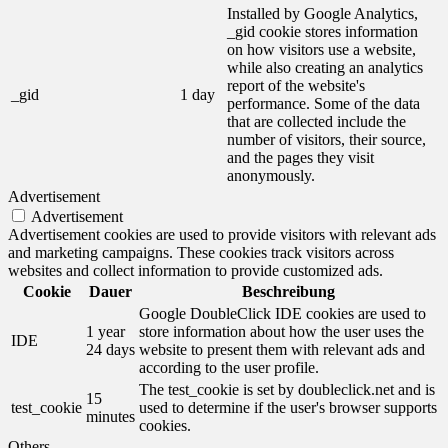
Installed by Google Analytics,
_gid cookie stores information
on how visitors use a website,
while also creating an analytics
report of the website's
_gid
1 day
performance. Some of the data
that are collected include the
number of visitors, their source,
and the pages they visit
anonymously.
Advertisement
Advertisement
Advertisement cookies are used to provide visitors with relevant ads
and marketing campaigns. These cookies track visitors across
websites and collect information to provide customized ads.
Cookie
Dauer
Beschreibung
Google DoubleClick IDE cookies are used to
1 year
store information about how the user uses the
IDE
24 days
website to present them with relevant ads and
according to the user profile.
The test_cookie is set by doubleclick.net and is
15
test_cookie
used to determine if the user's browser supports
minutes
cookies.
Others