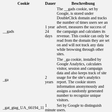
Cookie
Dauer
Beschreibung
The __gads cookie, set by
Google, is stored under
DoubleClick domain and tracks
the number of times users see an
1 year
advert, measures the success of
__gads
24
the campaign and calculates its
days
revenue. This cookie can only be
read from the domain they are set
on and will not track any data
while browsing through other
sites.
The _ga cookie, installed by
Google Analytics, calculates
visitor, session and campaign
data and also keeps track of site
2
usage for the site's analytics
_ga
years
report. The cookie stores
information anonymously and
assigns a randomly generated
number to recognize unique
visitors.
1
Set by Google to distinguish
_gat_gtag_UA_66194_11
minute
users.