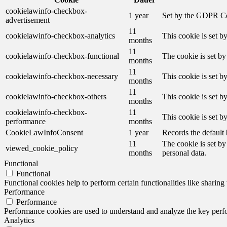
cookielawinfo-checkbox-
1 year
Set by the GDPR Cook
advertisement
11
cookielawinfo-checkbox-analytics
This cookie is set b
months
11
cookielawinfo-checkbox-functional
The cookie is set by
months
11
cookielawinfo-checkbox-necessary
This cookie is set b
months
11
cookielawinfo-checkbox-others
This cookie is set b
months
cookielawinfo-checkbox-
11
This cookie is set 
performance
months
CookieLawInfoConsent
1 year
Records the default 
11
The cookie is set by
viewed_cookie_policy
months
personal data.
Functional
Functional
Functional cookies help to perform certain functionalities like sharing 
Performance
Performance
Performance cookies are used to understand and analyze the key perfor
Analytics