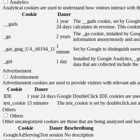
Analytics
Analytical cookies are used to understand how visitors interact with th
Cookie
Dauer
1 year
The __gads cookie, set by Google,
__gads
24 days
calculates its revenue. This cooki
The _ga cookie, installed by Googl
_ga
2 years
information anonymously and assi
1
_gat_gtag_UA_66194_11
Set by Google to distinguish users
minute
Installed by Google Analytics, _gi
_gid
1 day
data that are collected include th
Advertisement
Advertisement
Advertisement cookies are used to provide visitors with relevant ads 
Cookie
Dauer
IDE
1 year 24 days
Google DoubleClick IDE cookies are used t
test_cookie
15 minutes
The test_cookie is set by doubleclick.net a
Others
Others
Other uncategorized cookies are those that are being analyzed and have
Cookie
Dauer
Beschreibung
GoogleAdServingTest
session
No description