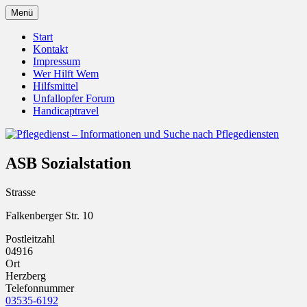
Zum
Menü
Inhalt
Pflegedienst.de ist ein Angebot vom Unfall
Pflegedienst – Informationen u
springen
Start
Kontakt
Impressum
Wer Hilft Wem
Hilfsmittel
Unfallopfer Forum
Handicaptravel
ASB Sozialstation
Strasse
Falkenberger Str. 10
Postleitzahl
04916
Ort
Herzberg
Telefonnummer
03535-6192