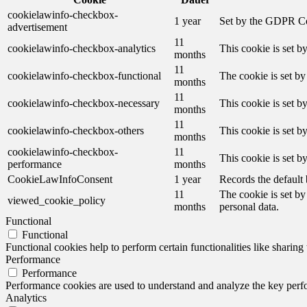
cookielawinfo-checkbox-
1 year
Set by the GDPR Cook
advertisement
11
cookielawinfo-checkbox-analytics
This cookie is set b
months
11
cookielawinfo-checkbox-functional
The cookie is set by
months
11
cookielawinfo-checkbox-necessary
This cookie is set b
months
11
cookielawinfo-checkbox-others
This cookie is set b
months
cookielawinfo-checkbox-
11
This cookie is set 
performance
months
CookieLawInfoConsent
1 year
Records the default 
11
The cookie is set by
viewed_cookie_policy
months
personal data.
Functional
Functional
Functional cookies help to perform certain functionalities like sharing 
Performance
Performance
Performance cookies are used to understand and analyze the key perfor
Analytics