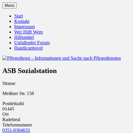
Zum
Menü
Inhalt
Pflegedienst.de ist ein Angebot vom Unfall
Pflegedienst – Informationen u
springen
Start
Kontakt
Impressum
Wer Hilft Wem
Hilfsmittel
Unfallopfer Forum
Handicaptravel
ASB Sozialstation
Strasse
Meißner Str. 158
Postleitzahl
01445
Ort
Radebeul
Telefonnummer
0351-8304633