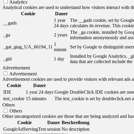
Analytics
Analytical cookies are used to understand how visitors interact with th
Cookie
Dauer
1 year
The __gads cookie, set by Google,
__gads
24 days
calculates its revenue. This cooki
The _ga cookie, installed by Googl
_ga
2 years
information anonymously and assi
1
_gat_gtag_UA_66194_11
Set by Google to distinguish users
minute
Installed by Google Analytics, _gi
_gid
1 day
data that are collected include th
Advertisement
Advertisement
Advertisement cookies are used to provide visitors with relevant ads 
Cookie
Dauer
IDE
1 year 24 days
Google DoubleClick IDE cookies are used t
test_cookie
15 minutes
The test_cookie is set by doubleclick.net a
Others
Others
Other uncategorized cookies are those that are being analyzed and have
Cookie
Dauer
Beschreibung
GoogleAdServingTest
session
No description