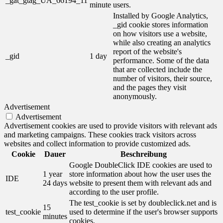
_gat_gtag_UA_66194_11
minute
users.
Installed by Google Analytics,
_gid cookie stores information
on how visitors use a website,
while also creating an analytics
report of the website's
_gid
1 day
performance. Some of the data
that are collected include the
number of visitors, their source,
and the pages they visit
anonymously.
Advertisement
Advertisement
Advertisement cookies are used to provide visitors with relevant ads
and marketing campaigns. These cookies track visitors across
websites and collect information to provide customized ads.
Cookie
Dauer
Beschreibung
Google DoubleClick IDE cookies are used to
1 year
store information about how the user uses the
IDE
24 days
website to present them with relevant ads and
according to the user profile.
The test_cookie is set by doubleclick.net and is
15
test_cookie
used to determine if the user's browser supports
minutes
cookies.