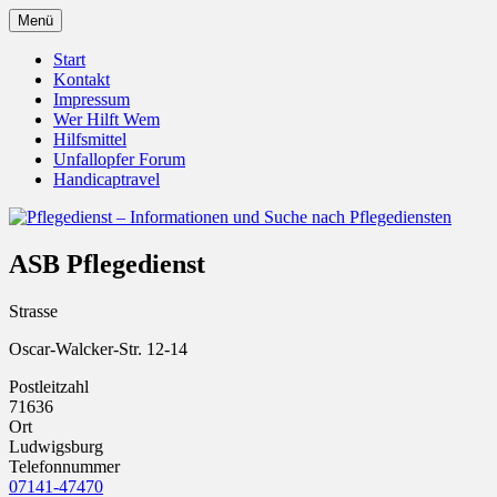
Zum
Menü
Inhalt
Pflegedienst.de ist ein Angebot vom
Pflegedienst – Informationen
springen
Start
Unfallopfer – Hilfswerk
Kontakt
und Suche nach Pflegediensten
Impressum
Wer Hilft Wem
Hilfsmittel
Unfallopfer Forum
Handicaptravel
ASB Pflegedienst
Strasse
Oscar-Walcker-Str. 12-14
Postleitzahl
71636
Ort
Ludwigsburg
Telefonnummer
07141-47470