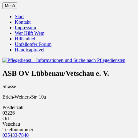
Zum
Menü
Inhalt
Pflegedienst.de ist ein Angebot vom
Pflegedienst – Informationen
springen
Start
Unfallopfer – Hilfswerk
Kontakt
und Suche nach Pflegediensten
Impressum
Wer Hilft Wem
Hilfsmittel
Unfallopfer Forum
Handicaptravel
ASB OV Lübbenau/Vetschau e. V.
Strasse
Erich-Weinert-Str. 10a
Postleitzahl
03226
Ort
Vetschau
Telefonnummer
035433-7840