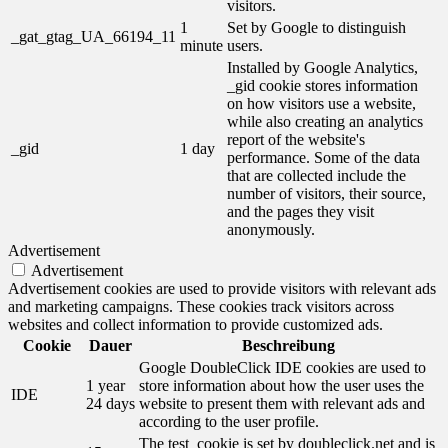
visitors.
1
Set by Google to distinguish
_gat_gtag_UA_66194_11
minute
users.
Installed by Google Analytics,
_gid cookie stores information
on how visitors use a website,
while also creating an analytics
report of the website's
_gid
1 day
performance. Some of the data
that are collected include the
number of visitors, their source,
and the pages they visit
anonymously.
Advertisement
Advertisement
Advertisement cookies are used to provide visitors with relevant ads
and marketing campaigns. These cookies track visitors across
websites and collect information to provide customized ads.
Cookie
Dauer
Beschreibung
Google DoubleClick IDE cookies are used to
1 year
store information about how the user uses the
IDE
24 days
website to present them with relevant ads and
according to the user profile.
The test_cookie is set by doubleclick.net and is