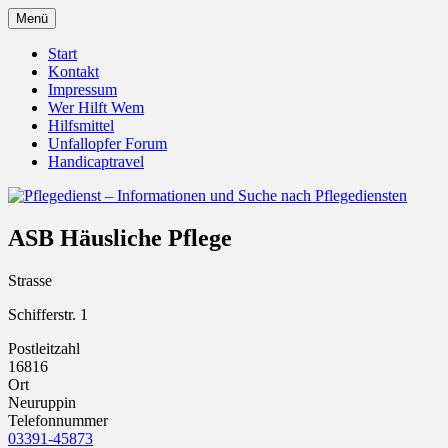
Zum
Menü
Inhalt
Pflegedienst.de ist ein Angebot vom
Pflegedienst – Informationen
springen
Start
Unfallopfer – Hilfswerk
Kontakt
und Suche nach Pflegediensten
Impressum
Wer Hilft Wem
Hilfsmittel
Unfallopfer Forum
Handicaptravel
ASB Häusliche Pflege
Strasse
Schifferstr. 1
Postleitzahl
16816
Ort
Neuruppin
Telefonnummer
03391-45873