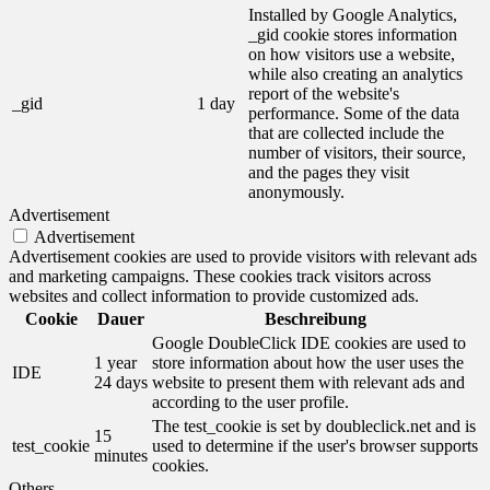
Installed by Google Analytics,
_gid cookie stores information
on how visitors use a website,
while also creating an analytics
report of the website's
_gid
1 day
performance. Some of the data
that are collected include the
number of visitors, their source,
and the pages they visit
anonymously.
Advertisement
Advertisement
Advertisement cookies are used to provide visitors with relevant ads
and marketing campaigns. These cookies track visitors across
websites and collect information to provide customized ads.
Cookie
Dauer
Beschreibung
Google DoubleClick IDE cookies are used to
1 year
store information about how the user uses the
IDE
24 days
website to present them with relevant ads and
according to the user profile.
The test_cookie is set by doubleclick.net and is
15
test_cookie
used to determine if the user's browser supports
minutes
cookies.
Others