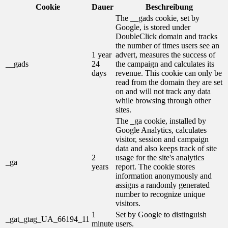
Cookie
Dauer
Beschreibung
The __gads cookie, set by
Google, is stored under
DoubleClick domain and tracks
the number of times users see an
1 year
advert, measures the success of
__gads
24
the campaign and calculates its
days
revenue. This cookie can only be
read from the domain they are set
on and will not track any data
while browsing through other
sites.
The _ga cookie, installed by
Google Analytics, calculates
visitor, session and campaign
data and also keeps track of site
2
usage for the site's analytics
_ga
years
report. The cookie stores
information anonymously and
assigns a randomly generated
number to recognize unique
visitors.
1
Set by Google to distinguish
_gat_gtag_UA_66194_11
minute
users.