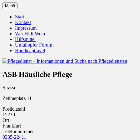
Zum
Menü
Inhalt
Pflegedienst.de ist ein Angebot vom Unfall
Pflegedienst – Informationen u
springen
Start
Kontakt
Impressum
Wer Hilft Wem
Hilfsmittel
Unfallopfer Forum
Handicaptravel
ASB Häusliche Pflege
Strasse
Zehmeplatz 11
Postleitzahl
15230
Ort
Frankfurt
Telefonnummer
0335-22411