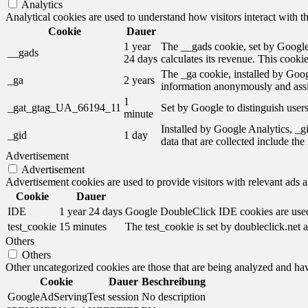
Analytics
Analytical cookies are used to understand how visitors interact with th
Cookie
Dauer
1 year
The __gads cookie, set by Google,
__gads
24 days
calculates its revenue. This cooki
The _ga cookie, installed by Googl
_ga
2 years
information anonymously and assi
1
_gat_gtag_UA_66194_11
Set by Google to distinguish users
minute
Installed by Google Analytics, _gi
_gid
1 day
data that are collected include th
Advertisement
Advertisement
Advertisement cookies are used to provide visitors with relevant ads 
Cookie
Dauer
IDE
1 year 24 days
Google DoubleClick IDE cookies are used t
test_cookie
15 minutes
The test_cookie is set by doubleclick.net a
Others
Others
Other uncategorized cookies are those that are being analyzed and have
Cookie
Dauer
Beschreibung
GoogleAdServingTest
session
No description