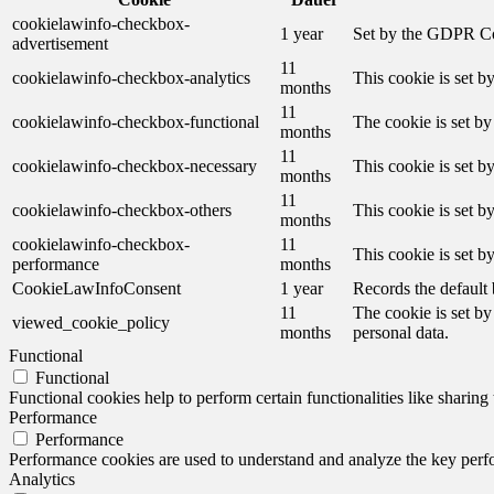
cookielawinfo-checkbox-
1 year
Set by the GDPR Cook
advertisement
11
cookielawinfo-checkbox-analytics
This cookie is set b
months
11
cookielawinfo-checkbox-functional
The cookie is set by
months
11
cookielawinfo-checkbox-necessary
This cookie is set b
months
11
cookielawinfo-checkbox-others
This cookie is set b
months
cookielawinfo-checkbox-
11
This cookie is set 
performance
months
CookieLawInfoConsent
1 year
Records the default 
11
The cookie is set by
viewed_cookie_policy
months
personal data.
Functional
Functional
Functional cookies help to perform certain functionalities like sharing 
Performance
Performance
Performance cookies are used to understand and analyze the key perfor
Analytics