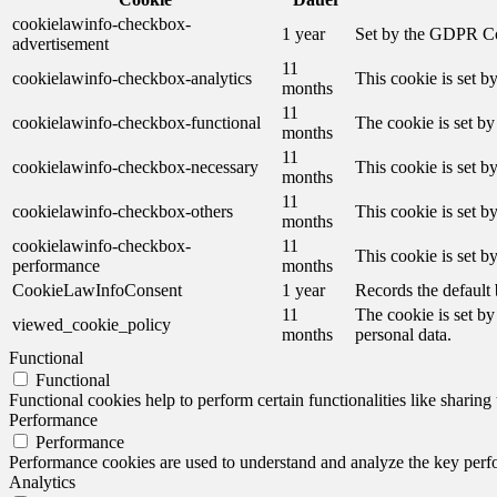
cookielawinfo-checkbox-
1 year
Set by the GDPR Cook
advertisement
11
cookielawinfo-checkbox-analytics
This cookie is set b
months
11
cookielawinfo-checkbox-functional
The cookie is set by
months
11
cookielawinfo-checkbox-necessary
This cookie is set b
months
11
cookielawinfo-checkbox-others
This cookie is set b
months
cookielawinfo-checkbox-
11
This cookie is set 
performance
months
CookieLawInfoConsent
1 year
Records the default 
11
The cookie is set by
viewed_cookie_policy
months
personal data.
Functional
Functional
Functional cookies help to perform certain functionalities like sharing 
Performance
Performance
Performance cookies are used to understand and analyze the key perfor
Analytics