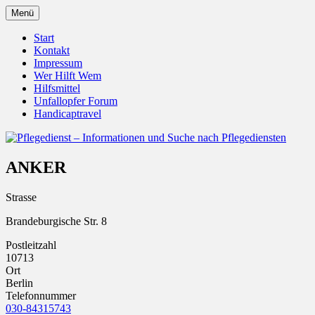
Zum
Menü
Inhalt
Pflegedienst.de ist ein Angebot vom Unfall
Pflegedienst – Informationen u
springen
Start
Kontakt
Impressum
Wer Hilft Wem
Hilfsmittel
Unfallopfer Forum
Handicaptravel
ANKER
Strasse
Brandeburgische Str. 8
Postleitzahl
10713
Ort
Berlin
Telefonnummer
030-84315743