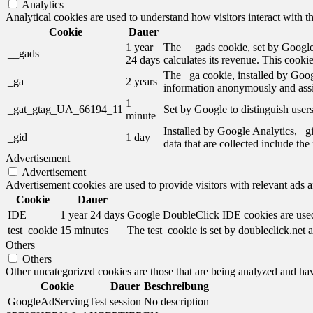
Analytics
Analytical cookies are used to understand how visitors interact with th
Cookie
Dauer
1 year
The __gads cookie, set by Google,
__gads
24 days
calculates its revenue. This cooki
The _ga cookie, installed by Googl
_ga
2 years
information anonymously and assi
1
_gat_gtag_UA_66194_11
Set by Google to distinguish users
minute
Installed by Google Analytics, _gi
_gid
1 day
data that are collected include th
Advertisement
Advertisement
Advertisement cookies are used to provide visitors with relevant ads 
Cookie
Dauer
IDE
1 year 24 days
Google DoubleClick IDE cookies are used t
test_cookie
15 minutes
The test_cookie is set by doubleclick.net a
Others
Others
Other uncategorized cookies are those that are being analyzed and have
Cookie
Dauer
Beschreibung
GoogleAdServingTest
session
No description