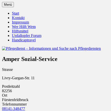
Zum
Menü
Inhalt
Pflegedienst.de ist ein Angebot vom
Pflegedienst – Informationen
springen
Start
Unfallopfer – Hilfswerk
Kontakt
und Suche nach Pflegediensten
Impressum
Wer Hilft Wem
Hilfsmittel
Unfallopfer Forum
Handicaptravel
Amper Sozial-Service
Strasse
Livry-Gargan-Str. 11
Postleitzahl
82256
Ort
Fürstenfeldbruck
Telefonnummer
08141-348477