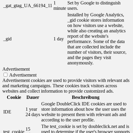
1
Set by Google to distinguish
_gat_gtag_UA_66194_11
minute
users.
Installed by Google Analytics,
_gid cookie stores information
on how visitors use a website,
while also creating an analytics
report of the website's
_gid
1 day
performance. Some of the data
that are collected include the
number of visitors, their source,
and the pages they visit
anonymously.
Advertisement
Advertisement
Advertisement cookies are used to provide visitors with relevant ads
and marketing campaigns. These cookies track visitors across
websites and collect information to provide customized ads.
Cookie
Dauer
Beschreibung
Google DoubleClick IDE cookies are used to
1 year
store information about how the user uses the
IDE
24 days
website to present them with relevant ads and
according to the user profile.
The test_cookie is set by doubleclick.net and is
15
test_cookie
used to determine if the user's browser supports