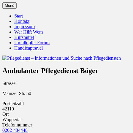
Zum
Menü
Inhalt
Pflegedienst.de ist ein Angebot vom
Pflegedienst – Informationen
springen
Start
Unfallopfer – Hilfswerk
Kontakt
und Suche nach Pflegediensten
Impressum
Wer Hilft Wem
Hilfsmittel
Unfallopfer Forum
Handicaptravel
Ambulanter Pflegedienst Böger
Strasse
Mainzer Str. 50
Postleitzahl
42119
Ort
Wuppertal
Telefonnummer
0202-434448