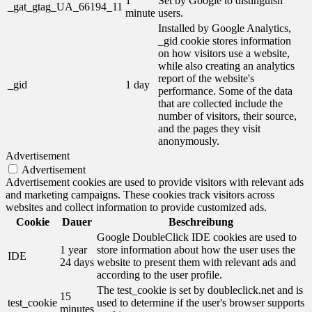
1
Set by Google to distinguish
_gat_gtag_UA_66194_11
minute
users.
Installed by Google Analytics,
_gid cookie stores information
on how visitors use a website,
while also creating an analytics
report of the website's
_gid
1 day
performance. Some of the data
that are collected include the
number of visitors, their source,
and the pages they visit
anonymously.
Advertisement
Advertisement
Advertisement cookies are used to provide visitors with relevant ads
and marketing campaigns. These cookies track visitors across
websites and collect information to provide customized ads.
Cookie
Dauer
Beschreibung
Google DoubleClick IDE cookies are used to
1 year
store information about how the user uses the
IDE
24 days
website to present them with relevant ads and
according to the user profile.
The test_cookie is set by doubleclick.net and is
15
test_cookie
used to determine if the user's browser supports
minutes