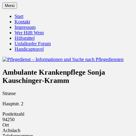
Zum
Menü
Inhalt
Pflegedienst.de ist ein Angebot vom
Pflegedienst – Informationen
springen
Start
Unfallopfer – Hilfswerk
Kontakt
und Suche nach Pflegediensten
Impressum
Wer Hilft Wem
Hilfsmittel
Unfallopfer Forum
Handicaptravel
Ambulante Krankenpflege Sonja
Kauschinger-Kramm
Strasse
Hauptstr. 2
Postleitzahl
94250
Ort
Achslach
Telefonnummer