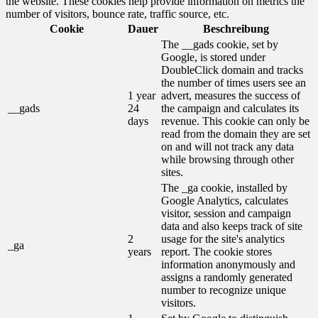
the website. These cookies help provide information on metrics the
number of visitors, bounce rate, traffic source, etc.
Cookie
Dauer
Beschreibung
The __gads cookie, set by
Google, is stored under
DoubleClick domain and tracks
the number of times users see an
1 year
advert, measures the success of
__gads
24
the campaign and calculates its
days
revenue. This cookie can only be
read from the domain they are set
on and will not track any data
while browsing through other
sites.
The _ga cookie, installed by
Google Analytics, calculates
visitor, session and campaign
data and also keeps track of site
2
usage for the site's analytics
_ga
years
report. The cookie stores
information anonymously and
assigns a randomly generated
number to recognize unique
visitors.