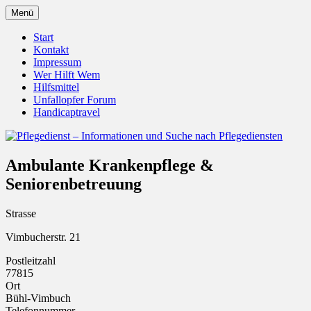
Zum
Menü
Inhalt
Pflegedienst.de ist ein Angebot vom
Pflegedienst – Informationen
springen
Start
Unfallopfer – Hilfswerk
Kontakt
und Suche nach Pflegediensten
Impressum
Wer Hilft Wem
Hilfsmittel
Unfallopfer Forum
Handicaptravel
Ambulante Krankenpflege &
Seniorenbetreuung
Strasse
Vimbucherstr. 21
Postleitzahl
77815
Ort
Bühl-Vimbuch
Telefonnummer