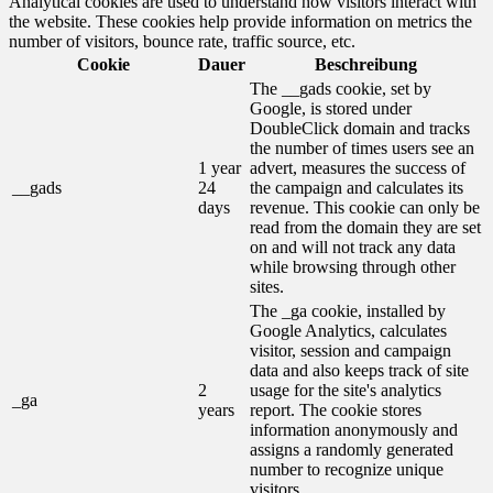
Analytical cookies are used to understand how visitors interact with
the website. These cookies help provide information on metrics the
number of visitors, bounce rate, traffic source, etc.
Cookie
Dauer
Beschreibung
The __gads cookie, set by
Google, is stored under
DoubleClick domain and tracks
the number of times users see an
1 year
advert, measures the success of
__gads
24
the campaign and calculates its
days
revenue. This cookie can only be
read from the domain they are set
on and will not track any data
while browsing through other
sites.
The _ga cookie, installed by
Google Analytics, calculates
visitor, session and campaign
data and also keeps track of site
2
usage for the site's analytics
_ga
years
report. The cookie stores
information anonymously and
assigns a randomly generated
number to recognize unique
visitors.