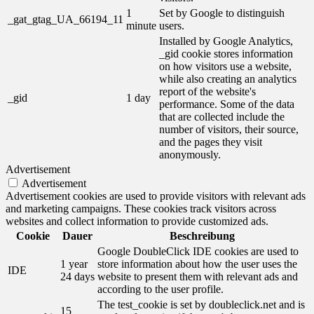
1
Set by Google to distinguish
_gat_gtag_UA_66194_11
minute
users.
Installed by Google Analytics,
_gid cookie stores information
on how visitors use a website,
while also creating an analytics
report of the website's
_gid
1 day
performance. Some of the data
that are collected include the
number of visitors, their source,
and the pages they visit
anonymously.
Advertisement
Advertisement
Advertisement cookies are used to provide visitors with relevant ads
and marketing campaigns. These cookies track visitors across
websites and collect information to provide customized ads.
Cookie
Dauer
Beschreibung
Google DoubleClick IDE cookies are used to
1 year
store information about how the user uses the
IDE
24 days
website to present them with relevant ads and
according to the user profile.
The test_cookie is set by doubleclick.net and is
15